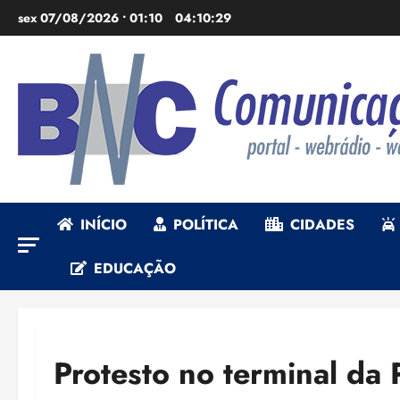
Ir
sex 07/08/2026 • 01:10
04:10:31
para
o
conteúdo
INÍCIO
POLÍTICA
CIDADES
EDUCAÇÃO
Protesto no terminal da