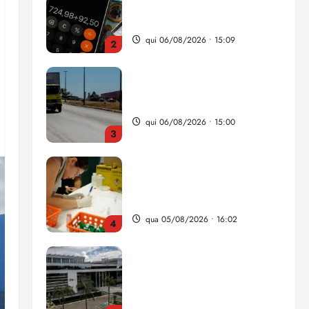
da renda é comprometida
com dívidas
qui 06/08/2026 • 15:09
2
Entenda o que muda com a
nova Lei do Frete
qui 06/08/2026 • 15:00
3
Estudo sobre hepatites virais
traça panorama da doença
em onze anos
qua 05/08/2026 • 16:02
4
CNJ acaba com
aposentadoria compulsória
como punição máxima para
juiz