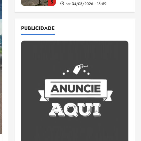
5
ter 04/08/2026 • 18:59
Flipelô começa em Salvador
com música, poesia e grande
PUBLICIDADE
participação
qui 06/08/2026 • 15:18
1
Pesquisa mostra que 29,5%
da renda é comprometida
com dívidas
qui 06/08/2026 • 15:09
2
Entenda o que muda com a
nova Lei do Frete
qui 06/08/2026 • 15:00
3