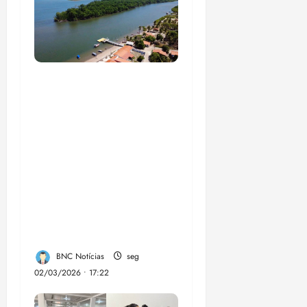
UFMA, associação de
moradores e
empreendedores
locais inauguram,
nesta quarta-feira, a
Sinalização Turística
da Trilha Farol
Preguiças, em
Barreirinhas
BNC Notícias
seg
02/03/2026 • 17:22