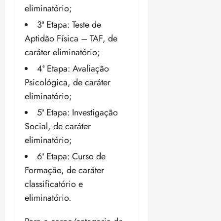
eliminatório;
o
n
15:09
15:18
p
ç
3ª Etapa: Teste de
u
a
Aptidão Física – TAF, de
n
e
i
caráter eliminatório;
m
ç
o
4ª Etapa: Avaliação
ã
n
Psicológica, de caráter
o
z
m
eliminatório;
e
á
a
5ª Etapa: Investigação
x
n
Social, de caráter
i
o
m
s
eliminatório;
a
6ª Etapa: Curso de
p
qua
Formação, de caráter
a
05/08/202
r
•
classificatório e
a
16:02
eliminatório.
j
u