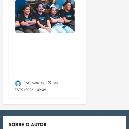
Emap lança 3ª edição
do Jovem Tech com
60 bolsas de R$
1.500 para formação
em tecnologia no MA
BNC Notícias
sex
27/02/2026 • 09:39
SOBRE O AUTOR