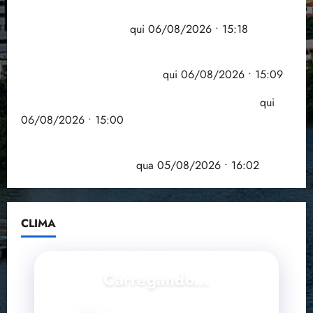
Flipelô começa em Salvador com música, poesia e
grande participação
qui 06/08/2026 • 15:18
Pesquisa mostra que 29,5% da renda é
comprometida com dívidas
qui 06/08/2026 • 15:09
Entenda o que muda com a nova Lei do Frete
qui
06/08/2026 • 15:00
Estudo sobre hepatites virais traça panorama da
doença em onze anos
qua 05/08/2026 • 16:02
CLIMA
Carregando...