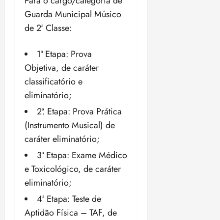
Para o cargo/categoria de
i
Guarda Municipal Músico
z
de 2ª Classe:
ter
04/08/202
1ª Etapa: Prova
•
Objetiva, de caráter
18:59
classificatório e
eliminatório;
2ª. Etapa: Prova Prática
(Instrumento Musical) de
caráter eliminatório;
3ª Etapa: Exame Médico
e Toxicológico, de caráter
eliminatório;
4ª Etapa: Teste de
Aptidão Física – TAF, de