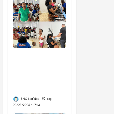
Vereador Ednilson do
Kantão leva ação
“Cuidar dos Olhos” e
garante atendimentos
de saúde em São José
de Ribamar
BNC Notícias
seg
02/03/2026 • 17:13