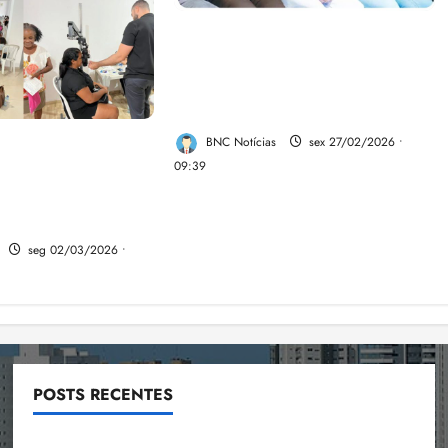
Emap lança 3ª edição do
Jovem Tech com 60 bolsas de
R$ 1.500 para formação em
tecnologia no MA
BNC Notícias
sex 27/02/2026 •
nilson do Kantão
09:39
uidar dos Olhos”
endimentos de
o José de Ribamar
seg 02/03/2026 •
POSTS RECENTES
Flipelô começa em Salvador com música, poesia e