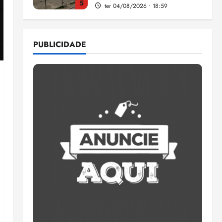
5
ter 04/08/2026 • 18:59
Flipelô começa em Salvador
com música, poesia e grande
PUBLICIDADE
participação
qui 06/08/2026 • 15:18
1
Pesquisa mostra que 29,5%
da renda é comprometida
com dívidas
qui 06/08/2026 • 15:09
2
Entenda o que muda com a
nova Lei do Frete
qui 06/08/2026 • 15:00
3