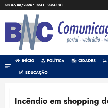
Ir
sex 07/08/2026 • 18:41
03:48:02
para
o
conteúdo
INÍCIO
POLÍTICA
CIDADES
EDUCAÇÃO
Incêndio em shopping de