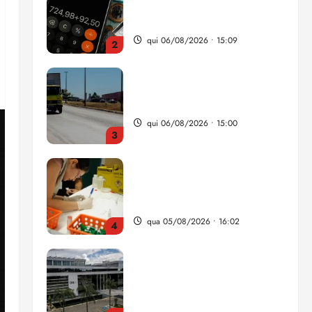
da renda é comprometida
com dívidas
qui 06/08/2026 • 15:09
2
Entenda o que muda com a
nova Lei do Frete
qui 06/08/2026 • 15:00
3
Estudo sobre hepatites virais
traça panorama da doença
em onze anos
qua 05/08/2026 • 16:02
4
CNJ acaba com
aposentadoria compulsória
como punição máxima para
juiz