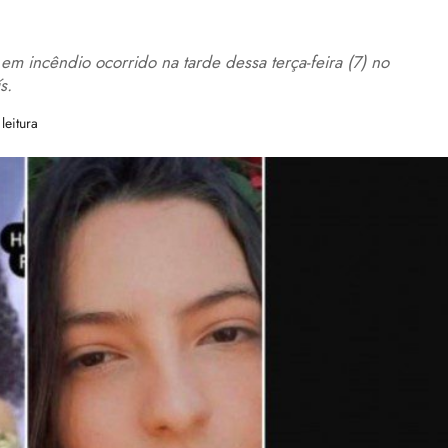
 em incêndio ocorrido na tarde dessa terça-feira (7) no
s.
leitura