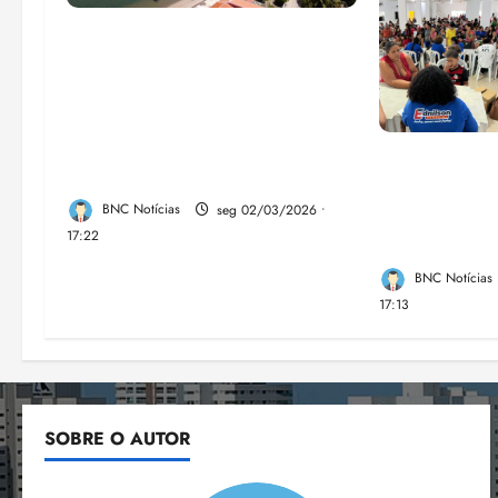
UFMA, associação de
moradores e empreendedores
locais inauguram, nesta quarta-
feira, a Sinalização Turística da
Trilha Farol Preguiças, em
Vereador Ed
Barreirinhas
leva ação “C
BNC Notícias
seg 02/03/2026 •
e garante at
17:22
saúde em Sã
BNC Notícias
17:13
SOBRE O AUTOR