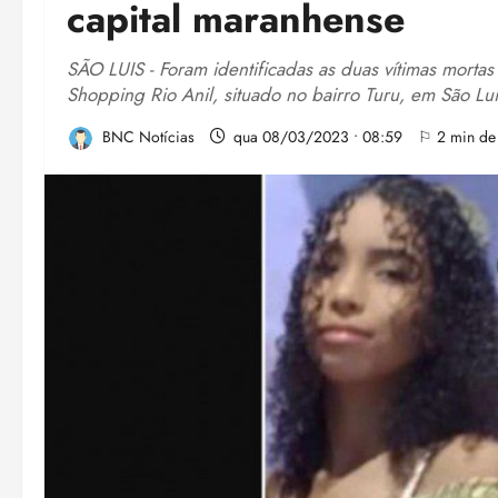
capital maranhense
SÃO LUIS - Foram identificadas as duas vítimas mortas
Shopping Rio Anil, situado no bairro Turu, em São Luí
BNC Notícias
qua 08/03/2023 • 08:59
⚐ 2 min de 