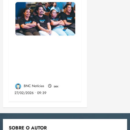
Emap lança 3ª edição
do Jovem Tech com
60 bolsas de R$
1.500 para formação
em tecnologia no MA
BNC Notícias
sex
27/02/2026 • 09:39
SOBRE O AUTOR