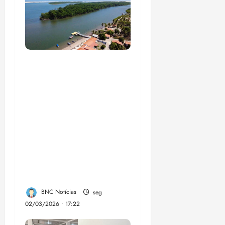
UFMA, associação de
moradores e
empreendedores
locais inauguram,
nesta quarta-feira, a
Sinalização Turística
da Trilha Farol
Preguiças, em
Barreirinhas
BNC Notícias
seg
02/03/2026 • 17:22