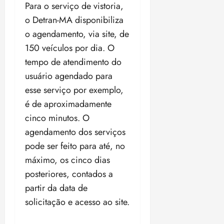
t
a
r
o
r
Para o serviço de vistoria,
á
a
a
i
e
m
a
x
n
o Detran-MA disponibiliza
d
s
t
e
n
i
o
o agendamento, via site, de
o
t
e
t
d
m
s
r
r
150 veículos por dia. O
i
e
a
i
a
d
p
qui
p
tempo de atendimento do
qua
a
ç
a
06/08/202
a
a
05/08/202
usuário agendado para
c
a
•
c
r
r
•
o
esse serviço por exemplo,
p
15:00
o
t
a
16:02
m
a
m
é de aproximadamente
i
j
p
n
d
c
u
cinco minutos. O
u
o
í
i
i
agendamento dos serviços
l
r
v
p
z
s
a
pode ser feito para até, no
i
a
ó
m
d
ç
máximo, os cinco dias
ter
r
a
a
ã
04/08/202
posteriores, contados a
i
d
s
o
•
partir da data de
a
a
18:59
c
d
solicitação e acesso ao site.
qui
qui
o
o
06/08/202
06/08/202
m
e
•
•