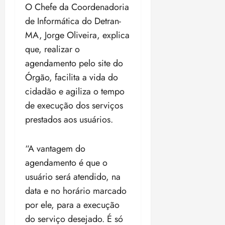
O Chefe da Coordenadoria
o
n
15:09
15:18
p
ç
de Informática do Detran-
u
a
MA, Jorge Oliveira, explica
n
e
que, realizar o
i
m
agendamento pelo site do
ç
o
ã
n
Órgão, facilita a vida do
o
z
cidadão e agiliza o tempo
m
e
de execução dos serviços
á
a
x
prestados aos usuários.
n
i
o
m
s
“A vantagem do
a
agendamento é que o
p
qua
a
05/08/202
usuário será atendido, na
r
•
data e no horário marcado
a
16:02
por ele, para a execução
j
u
do serviço desejado. É só