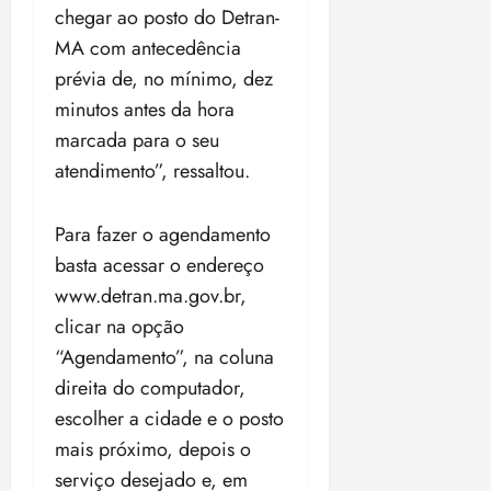
i
chegar ao posto do Detran-
z
MA com antecedência
prévia de, no mínimo, dez
ter
04/08/202
minutos antes da hora
•
marcada para o seu
18:59
atendimento”, ressaltou.
Para fazer o agendamento
basta acessar o endereço
www.detran.ma.gov.br,
clicar na opção
“Agendamento”, na coluna
direita do computador,
escolher a cidade e o posto
mais próximo, depois o
serviço desejado e, em