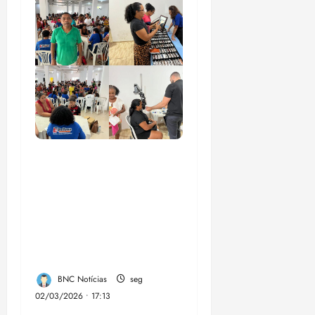
Vereador Ednilson do
Kantão leva ação
“Cuidar dos Olhos” e
garante atendimentos
de saúde em São José
de Ribamar
BNC Notícias
seg
02/03/2026 • 17:13