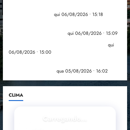
Flipelô começa em Salvador com música, poesia e
grande participação
qui 06/08/2026 • 15:18
Pesquisa mostra que 29,5% da renda é
comprometida com dívidas
qui 06/08/2026 • 15:09
Entenda o que muda com a nova Lei do Frete
qui
06/08/2026 • 15:00
Estudo sobre hepatites virais traça panorama da
doença em onze anos
qua 05/08/2026 • 16:02
CLIMA
Carregando...