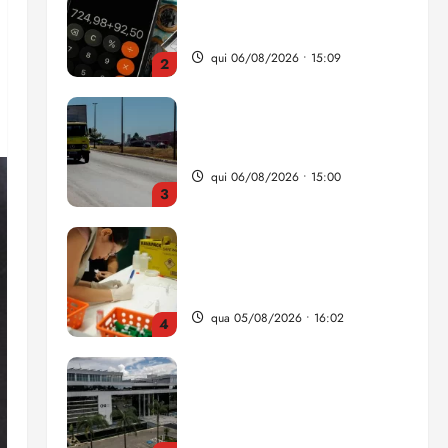
da renda é comprometida
com dívidas
qui 06/08/2026 • 15:09
2
Entenda o que muda com a
nova Lei do Frete
qui 06/08/2026 • 15:00
3
Estudo sobre hepatites virais
traça panorama da doença
em onze anos
qua 05/08/2026 • 16:02
4
CNJ acaba com
aposentadoria compulsória
como punição máxima para
juiz