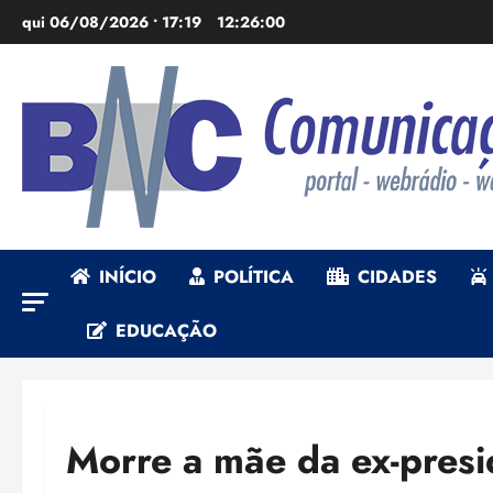
Ir
qui 06/08/2026 • 17:19
12:26:02
para
o
conteúdo
INÍCIO
POLÍTICA
CIDADES
EDUCAÇÃO
Morre a mãe da ex-presi