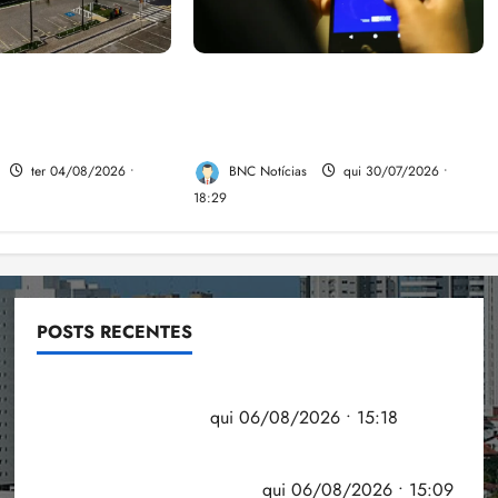
om aposentadoria
Desemprego no 2º trimestre é
 como punição
5,4%, o menor já registrado
juiz
no período
ter 04/08/2026 •
BNC Notícias
qui 30/07/2026 •
18:29
POSTS RECENTES
Flipelô começa em Salvador com música, poesia e
grande participação
qui 06/08/2026 • 15:18
Pesquisa mostra que 29,5% da renda é
comprometida com dívidas
qui 06/08/2026 • 15:09