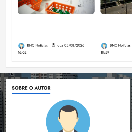
Estudo sobre hepatites virais
CNJ acaba c
traça panorama da doença em
compulsória
onze anos
máxima para 
BNC Notícias
qua 05/08/2026 •
BNC Notícias
16:02
18:59
SOBRE O AUTOR