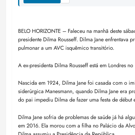
BELO HORIZONTE – Faleceu na manhã deste sábado 
presidente Dilma Rousseff. Dilma Jane enfrentava
pulmonar a um AVC isquêmico transitório.
A ex-presidenta Dilma Rousseff está em Londres n
Nascida em 1924, Dilma Jane foi casada com o imig
siderúrgica Manesmann, quando Dilma Jane era prof
do pai impediu Dilma de fazer uma festa de début
Dilma Jane sofria de problemas de saúde já há alg
em 2016. Ela morou com a filha no Palácio da Alvo
Dilma assumiu a Presidência da República.