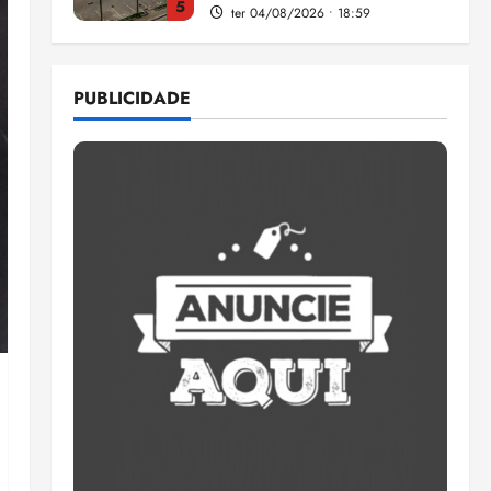
5
ter 04/08/2026 • 18:59
Flipelô começa em Salvador
com música, poesia e grande
PUBLICIDADE
participação
qui 06/08/2026 • 15:18
1
Pesquisa mostra que 29,5%
da renda é comprometida
com dívidas
qui 06/08/2026 • 15:09
2
Entenda o que muda com a
nova Lei do Frete
qui 06/08/2026 • 15:00
3