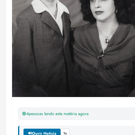
🟢
4
pessoas lendo esta matéria agora
🔊
Ouvir Notícia
1x