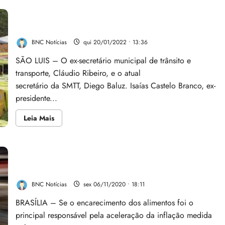
Atual e ex-secretário da SMTT foram ouvidos pela CPI
do transporte público
BNC Notícias
qui 20/01/2022 • 13:36
SÃO LUIS – O ex-secretário municipal de trânsito e
transporte, Cláudio Ribeiro, e o atual
secretário da SMTT, Diego Baluz. Isaías Castelo Branco, ex-
presidente...
Leia
Leia Mais
mais
sobre
Atual
e
ex-
Alimentos e Transportes pressionam aceleração do
secretário
da
IPCA de outubro
SMTT
foram
BNC Notícias
sex 06/11/2020 • 18:11
ouvidos
pela
BRASÍLIA – Se o encarecimento dos alimentos foi o
CPI
do
principal responsável pela aceleração da inflação medida
transporte
público