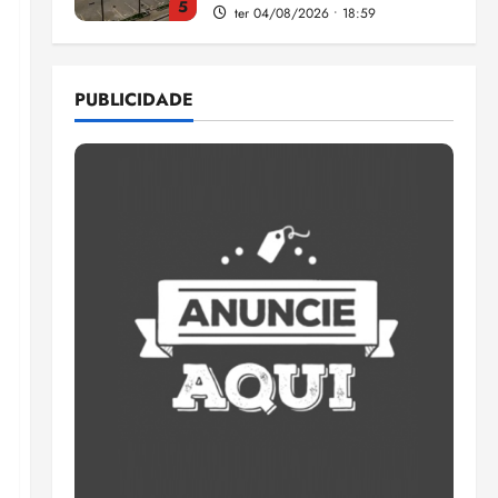
5
ter 04/08/2026 • 18:59
Flipelô começa em Salvador
com música, poesia e grande
PUBLICIDADE
participação
qui 06/08/2026 • 15:18
1
Pesquisa mostra que 29,5%
da renda é comprometida
com dívidas
qui 06/08/2026 • 15:09
2
Entenda o que muda com a
nova Lei do Frete
qui 06/08/2026 • 15:00
3