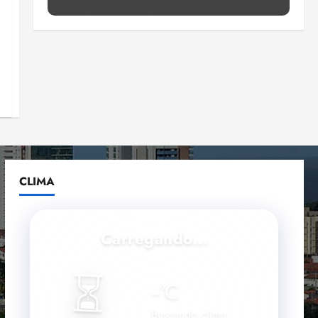
Estudo sobre hepatites virais
traça panorama da doença
em onze anos
qua 05/08/2026 • 16:02
4
CNJ acaba com
aposentadoria compulsória
como punição máxima para
juiz
5
ter 04/08/2026 • 18:59
CLIMA
Carregando...
⏳
--
°C
Buscando clima...