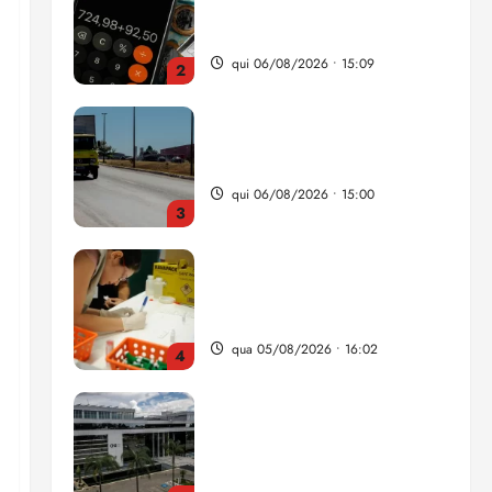
da renda é comprometida
com dívidas
qui 06/08/2026 • 15:09
2
Entenda o que muda com a
nova Lei do Frete
qui 06/08/2026 • 15:00
3
Estudo sobre hepatites virais
traça panorama da doença
em onze anos
qua 05/08/2026 • 16:02
4
CNJ acaba com
aposentadoria compulsória
como punição máxima para
juiz