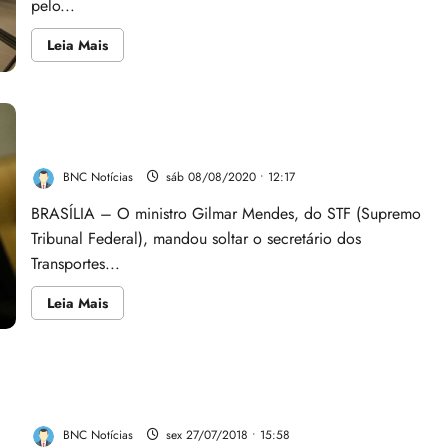
pelo...
Leia
Leia Mais
mais
sobre
Alimentos
e
Transportes
Gilmar Mendes manda soltar secretário dos
pressionam
aceleração
Transportes Metropolitanos
do
IPCA
BNC Notícias
sáb 08/08/2020 • 12:17
de
outubro
BRASÍLIA – O ministro Gilmar Mendes, do STF (Supremo
Tribunal Federal), mandou soltar o secretário dos
Transportes...
Leia
Leia Mais
mais
sobre
Gilmar
Mendes
manda
Adilson é campeão da 1ª Copa JP On Line de Snooker
soltar
secretário
Six Red 2018
dos
Transportes
BNC Notícias
sex 27/07/2018 • 15:58
Metropolitanos