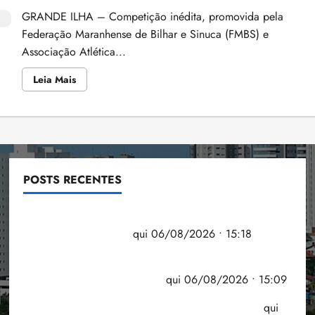
GRANDE ILHA – Competição inédita, promovida pela
Federação Maranhense de Bilhar e Sinuca (FMBS) e
Associação Atlética...
Leia
Leia Mais
mais
sobre
Adilson
é
campeão
da
1ª
Copa
JP
On
POSTS RECENTES
Line
de
Snooker
Flipelô começa em Salvador com música, poesia e
Six
Red
grande participação
qui 06/08/2026 • 15:18
2018
Pesquisa mostra que 29,5% da renda é
comprometida com dívidas
qui 06/08/2026 • 15:09
Entenda o que muda com a nova Lei do Frete
qui