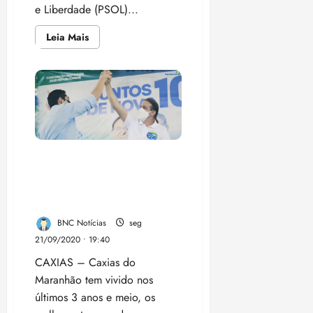
e Liberdade (PSOL)...
Leia
Leia Mais
mais
sobre
Franklin
Douglas
reafirma
apoio
à
comunidade
de
Cajueiro
Emoção marca convenção
que oficializou candidatura
do prefeito de Caxias,
Fábio Gentil, à reeleição
BNC Notícias
seg
21/09/2020 • 19:40
CAXIAS – Caxias do
Maranhão tem vivido nos
últimos 3 anos e meio, os