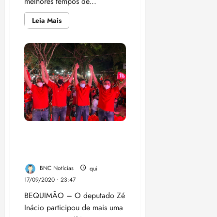
melhores tempos de...
Leia
Leia Mais
mais
sobre
Emoção
marca
convenção
que
oficializou
candidatura
do
prefeito
de
Caxias,
Fábio
Gentil,
à
reeleição
Zé Inácio declara apoio a
João Martins e Magal para
prefeitura de Bequimão.
BNC Notícias
qui
17/09/2020 • 23:47
BEQUIMÃO – O deputado Zé
Inácio participou de mais uma