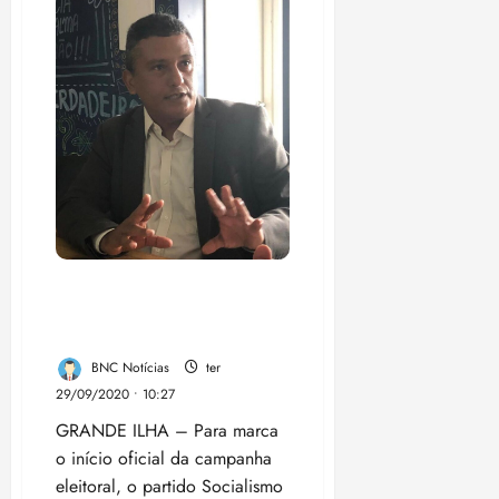
Carlos
Madeira
é
cancelada
após
passa
mal
Franklin Douglas reafirma
apoio à comunidade de
Cajueiro
BNC Notícias
ter
29/09/2020 • 10:27
GRANDE ILHA – Para marca
o início oficial da campanha
eleitoral, o partido Socialismo