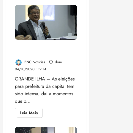
i
Candidato
Carlos
z
madeira
desiste
de
ter
candidatura
a
04/08/202
prefeito
•
de
São
18:59
Luis
Agenda de Carlos Madeira
é cancelada após passa mal
BNC Notícias
dom
04/10/2020 • 19:14
GRANDE ILHA – As eleições
para prefeitura da capital tem
sido intensa, dai a momentos
que o...
Leia
Leia Mais
mais
sobre
Agenda
de