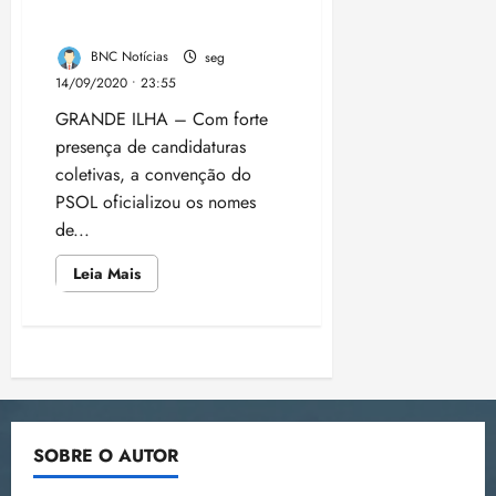
Arouche em chapa 100%
negra
BNC Notícias
seg
14/09/2020 • 23:55
GRANDE ILHA – Com forte
presença de candidaturas
coletivas, a convenção do
PSOL oficializou os nomes
de...
Leia
Leia Mais
mais
sobre
PSOL
confirma
Franklin
Paginação
e
Arouche
em
de
chapa
100%
negra
posts
SOBRE O AUTOR