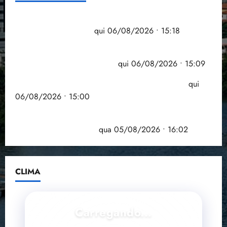
i
z
Flipelô começa em Salvador com música, poesia e
grande participação
qui 06/08/2026 • 15:18
ter
04/08/202
Pesquisa mostra que 29,5% da renda é
•
comprometida com dívidas
qui 06/08/2026 • 15:09
18:59
Entenda o que muda com a nova Lei do Frete
qui
06/08/2026 • 15:00
Estudo sobre hepatites virais traça panorama da
doença em onze anos
qua 05/08/2026 • 16:02
CLIMA
Carregando...