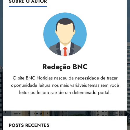
SOBRE O AUTOR
prevenir
o
n
15:09
coronavírus
15:18
p
ç
u
a
n
e
i
m
ç
o
ã
n
o
z
m
e
á
a
Redação BNC
x
n
i
o
O site BNC Notícias nasceu da necessidade de trazer
m
s
oportunidade leitura nos mais variáveis temas sem você
a
leitor ou leitora sair de um determinado portal.
p
qua
a
05/08/202
r
•
a
16:02
j
POSTS RECENTES
u