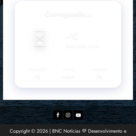
Carregando...
⏳
--
°C
Buscando clima...
SENSAÇÃO
VENTO
UMIDADE
--°C
--
--%
km/h
Facebook
Instagram
YouTube
Copyright © 2026 | BNC Notícias 💜 Desenvolvimento e