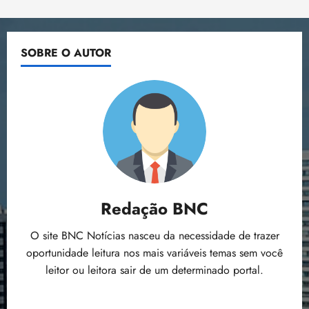
i
atrás
e
z
propõe
manutenção
do
SOBRE O AUTOR
ter
auxílio-
moradia
04/08/202
a
•
juízes
e
18:59
membros
do
MPF,
diz
jornal
Redação BNC
O site BNC Notícias nasceu da necessidade de trazer
oportunidade leitura nos mais variáveis temas sem você
leitor ou leitora sair de um determinado portal.