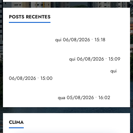
POSTS RECENTES
Flipelô começa em Salvador com música, poesia e
grande participação
qui 06/08/2026 • 15:18
Pesquisa mostra que 29,5% da renda é
comprometida com dívidas
qui 06/08/2026 • 15:09
Entenda o que muda com a nova Lei do Frete
qui
06/08/2026 • 15:00
Estudo sobre hepatites virais traça panorama da
doença em onze anos
qua 05/08/2026 • 16:02
CLIMA