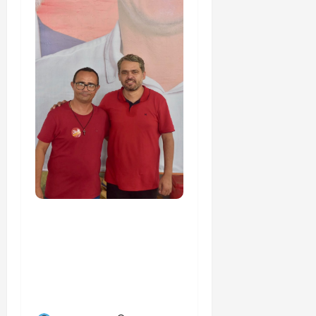
PSOL homologa
candidatura de
Professor Edmilson à
Câmara Federal nas
eleições de 2026