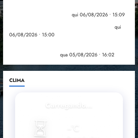
Pesquisa mostra que 29,5% da renda é
comprometida com dívidas
qui 06/08/2026 • 15:09
Entenda o que muda com a nova Lei do Frete
qui
06/08/2026 • 15:00
Estudo sobre hepatites virais traça panorama da
doença em onze anos
qua 05/08/2026 • 16:02
CLIMA
Carregando...
⏳
--
°C
Buscando clima...