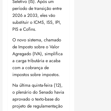
p
Seletivo (IS). Após um
qua
a
ç
a
06/08/202
a
a
05/08/202
período de transição entre
c
a
•
c
r
r
•
o
p
15:00
2026 a 2033, eles vão
o
t
a
16:02
m
a
m
i
substituir o ICMS, ISS, IPI,
j
p
n
d
c
u
PIS e Cofins.
u
o
í
i
i
l
r
v
p
z
O novo sistema, chamado
s
a
i
a
de Imposto sobre o Valor
ó
m
d
ç
ter
r
a
Agregado (IVA), simplifica
a
ã
04/08/202
i
d
s
o
a carga tributária e acaba
•
a
a
18:59
com a cobrança de
c
d
qui
qui
o
impostos sobre impostos.
o
06/08/202
06/08/202
m
e
•
•
Na última quinta-feira (12),
o
n
15:09
15:18
p
ç
o plenário do Senado havia
u
a
aprovado o texto-base do
n
e
projeto de regulamentação
i
m