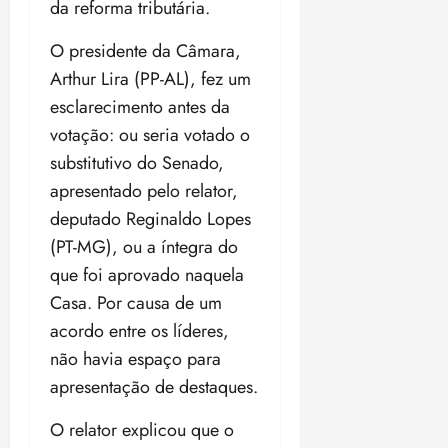
ç
da reforma tributária.
o
ã
n
o
O presidente da Câmara,
z
m
e
Arthur Lira (PP-AL), fez um
á
a
esclarecimento antes da
x
n
votação: ou seria votado o
i
o
m
s
substitutivo do Senado,
a
apresentado pelo relator,
p
qua
deputado Reginaldo Lopes
a
05/08/202
(PT-MG), ou a íntegra do
r
•
a
16:02
que foi aprovado naquela
j
Casa. Por causa de um
u
acordo entre os líderes,
i
z
não havia espaço para
apresentação de destaques.
ter
04/08/202
O relator explicou que o
•