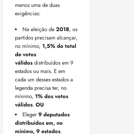
e
menos uma de duas
i
m
ç
exigências:
o
ã
n
o
z
Na eleição de
2018
, os
m
e
partidos precisam alcançar,
á
a
no mínimo,
1,5% do total
x
n
i
o
de votos
m
s
válidos
distribuídos em 9
a
estados ou mais. E em
p
qua
a
cada um desses estados a
05/08/202
r
•
legenda precisa ter, no
a
16:02
mínimo,
1% dos votos
j
válidos
.
OU
u
i
Eleger
9 deputados
z
distribuídos em, no
mínimo, 9 estados
.
ter