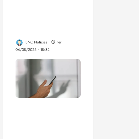
candidatura de
Professor Edmilson à
Câmara Federal nas
eleições de 2026
BNC Notícias
ter
04/08/2026 • 18:32
Lei destina parte do
dinheiro de bets para
fundo da Polícia
Federal