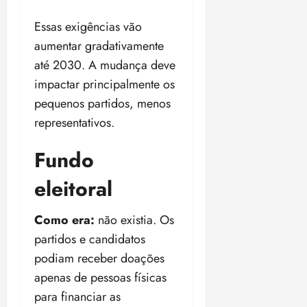
04/08/202
•
Essas exigências vão
18:59
aumentar gradativamente
até 2030. A mudança deve
impactar principalmente os
pequenos partidos, menos
representativos.
Fundo
eleitoral
Como era:
não existia. Os
partidos e candidatos
podiam receber doações
apenas de pessoas físicas
para financiar as