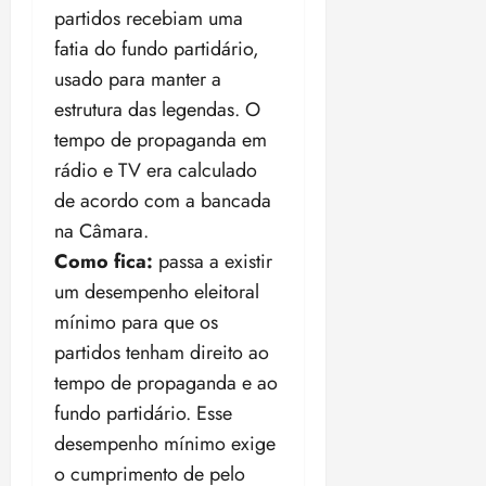
r
r
i
e
partidos recebiam uma
a
i
a
d
p
qui
p
fatia do fundo partidário,
qua
a
ç
a
06/08/202
a
a
05/08/202
usado para manter a
c
a
•
c
r
r
•
o
p
15:00
estrutura das legendas. O
o
t
a
16:02
m
a
m
i
j
tempo de propaganda em
p
n
d
c
u
rádio e TV era calculado
u
o
í
i
i
l
de acordo com a bancada
r
v
p
z
s
a
i
na Câmara.
a
ó
m
d
ç
Como fica:
passa a existir
ter
r
a
a
ã
04/08/202
um desempenho eleitoral
i
d
s
o
•
a
a
mínimo para que os
18:59
c
d
partidos tenham direito ao
qui
qui
o
o
06/08/202
06/08/202
tempo de propaganda e ao
m
e
•
•
fundo partidário. Esse
o
n
15:09
15:18
p
ç
desempenho mínimo exige
u
a
o cumprimento de pelo
n