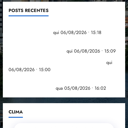
POSTS RECENTES
Flipelô começa em Salvador com música, poesia e
grande participação
qui 06/08/2026 • 15:18
Pesquisa mostra que 29,5% da renda é
comprometida com dívidas
qui 06/08/2026 • 15:09
Entenda o que muda com a nova Lei do Frete
qui
06/08/2026 • 15:00
Estudo sobre hepatites virais traça panorama da
doença em onze anos
qua 05/08/2026 • 16:02
CLIMA