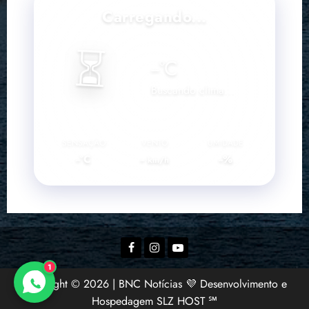
Carregando...
⏳
--
°C
Buscando clima...
SENSAÇÃO
VENTO
UMIDADE
--°C
--
--%
km/h
Facebook
Instagram
YouTube
1
Copyright © 2026 | BNC Notícias 💜 Desenvolvimento e
Hospedagem SLZ HOST ℠