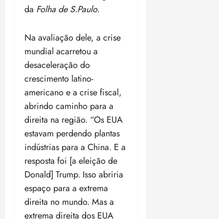
ã
da
Folha de S.Paulo
.
n
o
z
m
e
Na avaliação dele, a crise
á
a
mundial acarretou a
x
n
i
o
desaceleração do
m
s
crescimento latino-
a
americano e a crise fiscal,
p
qua
a
abrindo caminho para a
05/08/202
r
•
direita na região. “Os EUA
a
16:02
estavam perdendo plantas
j
indústrias para a China. E a
u
i
resposta foi [a eleição de
z
Donald] Trump. Isso abriria
espaço para a extrema
ter
direita no mundo. Mas a
04/08/202
•
extrema direita dos EUA