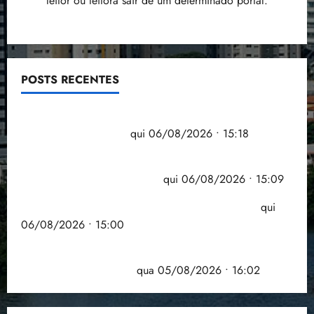
leitor ou leitora sair de um determinado portal.
POSTS RECENTES
Flipelô começa em Salvador com música, poesia e
grande participação
qui 06/08/2026 • 15:18
Pesquisa mostra que 29,5% da renda é
comprometida com dívidas
qui 06/08/2026 • 15:09
Entenda o que muda com a nova Lei do Frete
qui
06/08/2026 • 15:00
Estudo sobre hepatites virais traça panorama da
doença em onze anos
qua 05/08/2026 • 16:02