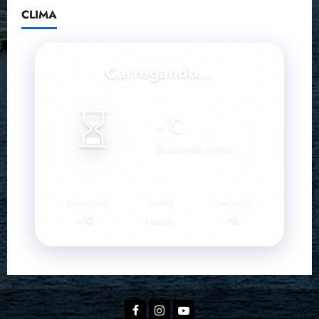
CLIMA
Carregando...
⏳
--
°C
Buscando clima...
SENSAÇÃO
VENTO
UMIDADE
--°C
--
--%
km/h
Facebook
Instagram
YouTube