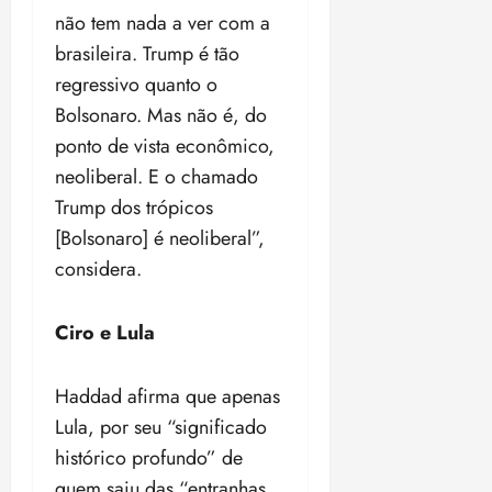
18:59
não tem nada a ver com a
brasileira. Trump é tão
regressivo quanto o
Bolsonaro. Mas não é, do
ponto de vista econômico,
neoliberal. E o chamado
Trump dos trópicos
[Bolsonaro] é neoliberal”,
considera.
Ciro e Lula
Haddad afirma que apenas
Lula, por seu “significado
histórico profundo” de
quem saiu das “entranhas