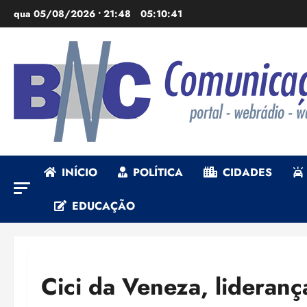
Ir
qua 05/08/2026 • 21:48
05:10:43
para
o
conteúdo
INÍCIO
POLÍTICA
CIDADES
EDUCAÇÃO
Cici da Veneza, lideranç