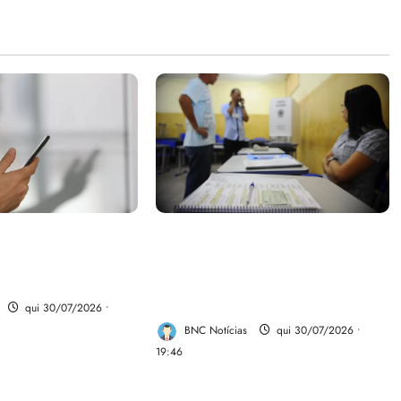
parte do dinheiro
Campanha mobiliza
 fundo da Polícia
comunidades de fé contra a
desinformação nas eleições de
2026
qui 30/07/2026 •
BNC Notícias
qui 30/07/2026 •
19:46