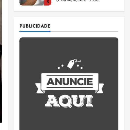
5
Estudo sobre hepatites virais
traça panorama da doença
PUBLICIDADE
em onze anos
qua 05/08/2026 • 16:02
1
CNJ acaba com
aposentadoria compulsória
como punição máxima para
juiz
2
ter 04/08/2026 • 18:59
PSOL homologa candidatura
de Professor Edmilson à
Câmara Federal nas eleições
de 2026
3
ter 04/08/2026 • 18:32
COMPEDE de Paço do