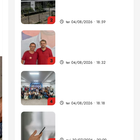
como punição máxima para
juiz
2
ter 04/08/2026 • 18:59
PSOL homologa candidatura
de Professor Edmilson à
Câmara Federal nas eleições
de 2026
3
ter 04/08/2026 • 18:32
COMPEDE de Paço do
Lumiar participa de evento
que debateu os 11 anos da
Lei de inclusão Brasileira
4
ter 04/08/2026 • 18:18
Lei destina parte do dinheiro
de bets para fundo da
Polícia Federal
qui 30/07/2026 • 20:09