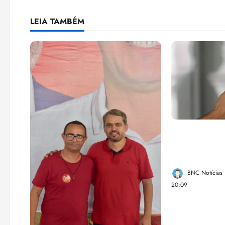
LEIA TAMBÉM
Lei destina 
de bets para
Federal
BNC Notícias
20:09