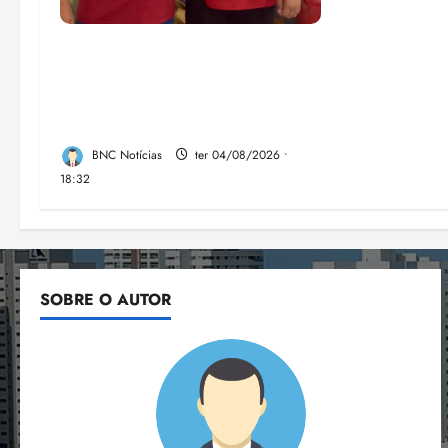
PSOL homologa candidatura
de Professor Edmilson à
Câmara Federal nas eleições
de 2026
BNC Notícias
ter 04/08/2026 •
18:32
SOBRE O AUTOR