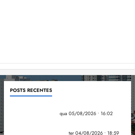
POSTS RECENTES
Estudo sobre hepatites virais traça panorama da
doença em onze anos
qua 05/08/2026 • 16:02
CNJ acaba com aposentadoria compulsória como
punição máxima para juiz
ter 04/08/2026 • 18:59