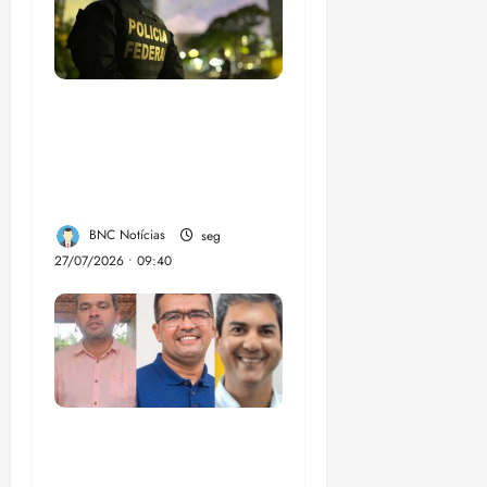
Em 2 meses, governo
provoca prejuízo de
R$ 3 bi ao crime
organizado
BNC Notícias
seg
27/07/2026 • 09:40
Enilton: chapa de
Braide, Fufuca e