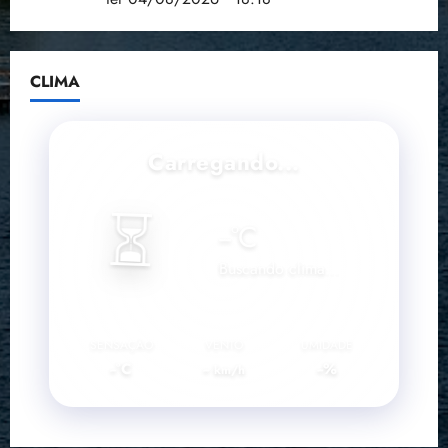
CLIMA
Carregando...
⏳
--
°C
Buscando clima...
SENSAÇÃO
VENTO
UMIDADE
--°C
--
--%
km/h