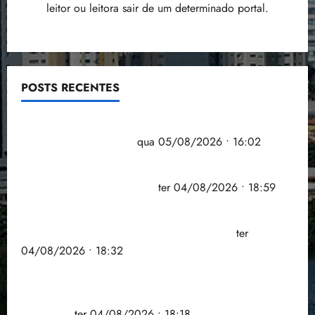
leitor ou leitora sair de um determinado portal.
POSTS RECENTES
Estudo sobre hepatites virais traça panorama da
doença em onze anos
qua 05/08/2026 • 16:02
CNJ acaba com aposentadoria compulsória como
punição máxima para juiz
ter 04/08/2026 • 18:59
PSOL homologa candidatura de Professor Edmilson
à Câmara Federal nas eleições de 2026
ter
04/08/2026 • 18:32
COMPEDE de Paço do Lumiar participa de evento
que debateu os 11 anos da Lei de inclusão
Brasileira
ter 04/08/2026 • 18:18