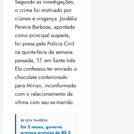
Segundo as investigações,
a
d
a
e
j
s
o crime foi motivado por
o
t
d
u
i
d
ciúmes e vingança. Jordélia
e
e
i
l
a
u
r
z
Pereira Barbosa, apontada
e
P
o
a
i
como principal suspeita,
o
s
l
ter
r
foi presa pela Polícia Civil
l
1
n
04/08/202
a
í
1
na quinta-feira da semana
a
•
c
a
s
18:59
passada, 17, em Santa Inês.
ter
i
n
e
04/08/202
Ela confessou ter enviado o
a
o
l
•
chocolate contaminado
F
s
e
18:18
e
d
i
para Mirian, inconformada
d
a
ç
com o relacionamento da
e
L
õ
vítima com seu ex-marido.
r
e
e
a
i
s
l
d
d
📖 LEIA TAMBÉM:
e
e
Em 2 meses, governo
i
2
qui
provoca prejuízo de R$ 3