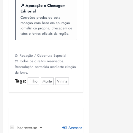
🔎 Apuração e Checagem
18:18
Editorial
Conteúdo produzido pela
redação com base em apuração
jornalística própria, checagem de
fatos e fontes oficiais da região.
📝 Redação / Cobertura Especial
⚖️ Todos os direitos reservados.
Reprodução permitida mediante citação
da fonte.
Tags:
Filho
Morte
Vitima
Inscrever-se
Acessar