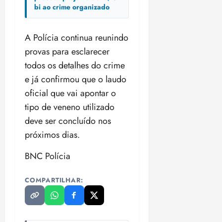
n
30/07/202
0
bi ao crime organizado
•
c
2
20:09
l
6
A Polícia continua reunindo
u
s
provas para esclarecer
ter
ã
04/08/202
todos os detalhes do crime
o
•
e já confirmou que o laudo
B
18:32
r
oficial que vai apontar o
a
tipo de veneno utilizado
s
deve ser concluído nos
i
próximos dias.
l
e
BNC Polícia
i
r
a
COMPARTILHAR:
ter
04/08/202
•