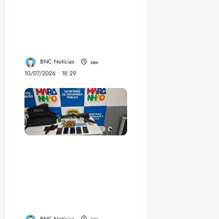
Lahesio revela a
verdadeira face da
aliança da direita no
Maranhão
BNC Notícias
sex
10/07/2026 • 18:29
A PCMA, no Maiobão
cumpre mandados de
prisões preventivas e
mandados de busca e
apreensão domiciliar: