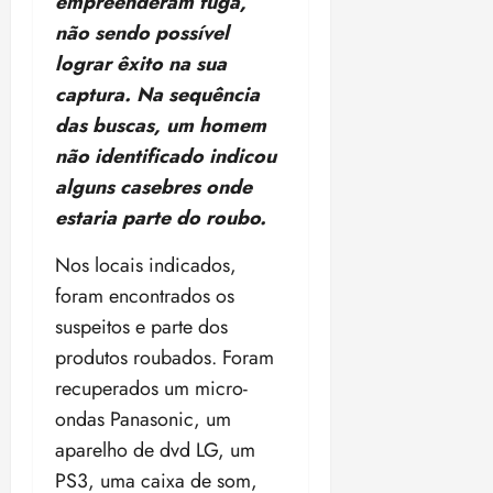
empreenderam fuga,
o
n
15:09
15:18
não sendo possível
p
ç
lograr êxito na sua
u
a
n
e
captura. Na sequência
i
m
das buscas, um homem
ç
o
não identificado indicou
ã
n
alguns casebres onde
o
z
m
e
estaria parte do roubo.
á
a
x
n
Nos locais indicados,
i
o
foram encontrados os
m
s
suspeitos e parte dos
a
p
produtos roubados. Foram
qua
a
05/08/202
recuperados um micro-
r
•
ondas Panasonic, um
a
16:02
aparelho de dvd LG, um
j
u
PS3, uma caixa de som,