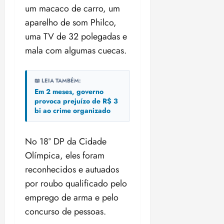
i
um macaco de carro, um
z
aparelho de som Philco,
uma TV de 32 polegadas e
ter
04/08/202
mala com algumas cuecas.
•
18:59
📖 LEIA TAMBÉM:
Em 2 meses, governo
provoca prejuízo de R$ 3
bi ao crime organizado
No 18° DP da Cidade
Olímpica, eles foram
reconhecidos e autuados
por roubo qualificado pelo
emprego de arma e pelo
concurso de pessoas.