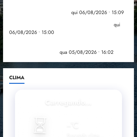
Pesquisa mostra que 29,5% da renda é
comprometida com dívidas
qui 06/08/2026 • 15:09
Entenda o que muda com a nova Lei do Frete
qui
06/08/2026 • 15:00
Estudo sobre hepatites virais traça panorama da
doença em onze anos
qua 05/08/2026 • 16:02
CLIMA
Carregando...
⏳
--
°C
Buscando clima...