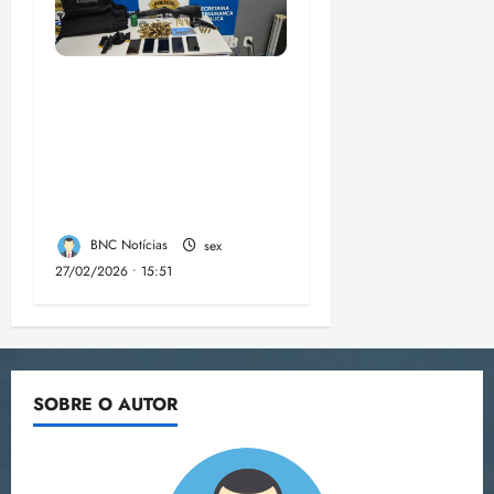
A PCMA, no Maiobão
cumpre mandados de
prisões preventivas e
mandados de busca e
apreensão domiciliar:
BNC Notícias
sex
27/02/2026 • 15:51
SOBRE O AUTOR