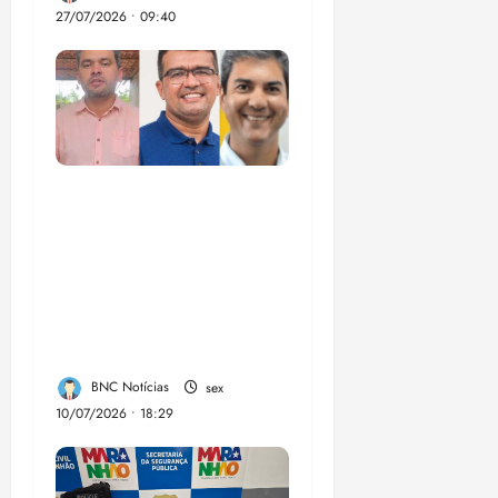
27/07/2026 • 09:40
Enilton: chapa de
Braide, Fufuca e
Lahesio revela a
verdadeira face da
aliança da direita no
Maranhão
BNC Notícias
sex
10/07/2026 • 18:29