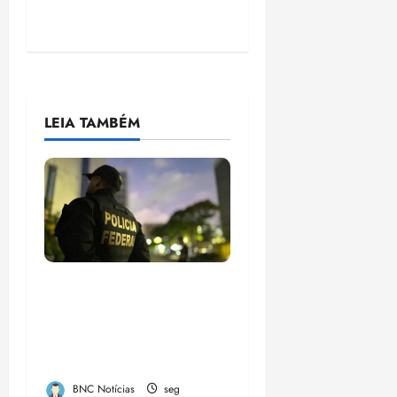
LEIA TAMBÉM
Em 2 meses, governo
provoca prejuízo de
R$ 3 bi ao crime
organizado
BNC Notícias
seg