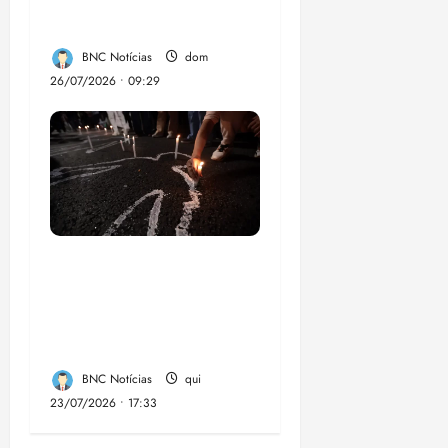
dengue no Brasil
BNC Notícias
dom
26/07/2026 • 09:29
Dez cidades mais
violentas do país
estão no Nordeste,
aponta estudo
BNC Notícias
qui
23/07/2026 • 17:33