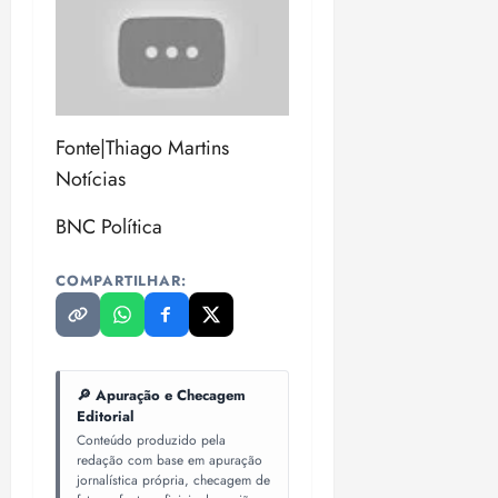
18:18
Fonte|Thiago Martins
Notícias
BNC Política
COMPARTILHAR:
🔎 Apuração e Checagem
Editorial
Conteúdo produzido pela
redação com base em apuração
jornalística própria, checagem de