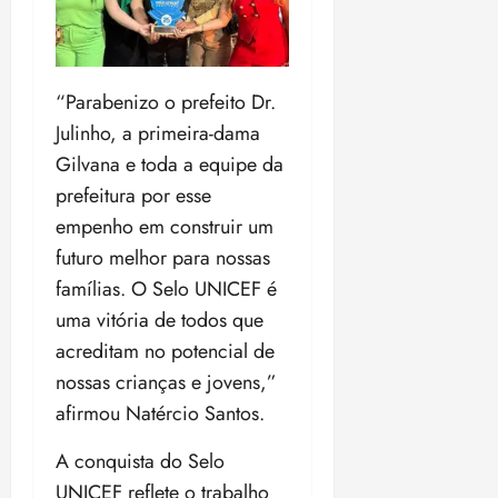
a
d
a
e
j
s
o
t
d
u
i
d
e
e
i
l
a
u
r
z
“Parabenizo o prefeito Dr.
e
P
o
a
i
Julinho, a primeira-dama
o
s
l
ter
r
Gilvana e toda a equipe da
l
1
n
04/08/202
a
í
1
a
prefeitura por esse
•
c
a
s
18:59
empenho em construir um
ter
i
n
e
04/08/202
futuro melhor para nossas
a
o
l
•
F
famílias. O Selo UNICEF é
s
e
18:18
e
d
i
uma vitória de todos que
d
a
ç
acreditam no potencial de
e
L
õ
nossas crianças e jovens,”
r
e
e
a
i
afirmou Natércio Santos.
s
l
d
d
A conquista do Selo
e
e
i
2
qui
UNICEF reflete o trabalho