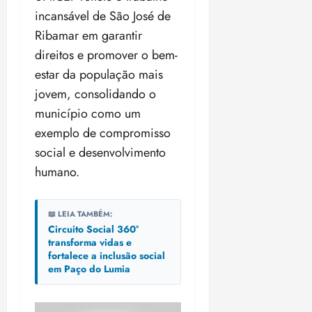
n
30/07/202
0
incansável de São José de
•
c
2
Ribamar em garantir
20:09
l
6
u
direitos e promover o bem-
s
ter
estar da população mais
ã
04/08/202
jovem, consolidando o
o
•
município como um
B
18:32
r
exemplo de compromisso
a
social e desenvolvimento
s
humano.
i
l
e
📖 LEIA TAMBÉM:
i
Circuito Social 360°
r
transforma vidas e
a
fortalece a inclusão social
em Paço do Lumia
ter
04/08/202
•