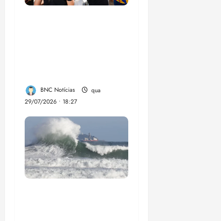
Circuito Social 360°
transforma vidas e
fortalece a inclusão
social em Paço do
Lumia
BNC Notícias
qua
29/07/2026 • 18:27
El Niño pode
aumentar casos de
chikungunya e