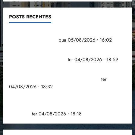
POSTS RECENTES
Estudo sobre hepatites virais traça panorama da
doença em onze anos
qua 05/08/2026 • 16:02
CNJ acaba com aposentadoria compulsória como
punição máxima para juiz
ter 04/08/2026 • 18:59
PSOL homologa candidatura de Professor Edmilson
à Câmara Federal nas eleições de 2026
ter
04/08/2026 • 18:32
COMPEDE de Paço do Lumiar participa de evento
que debateu os 11 anos da Lei de inclusão
Brasileira
ter 04/08/2026 • 18:18