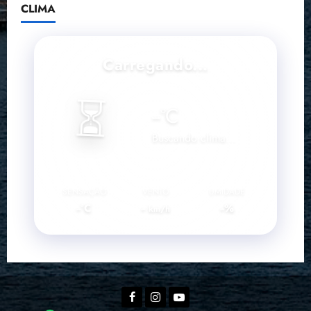
CLIMA
Carregando...
⏳
--
°C
Buscando clima...
SENSAÇÃO
VENTO
UMIDADE
--°C
--
--%
km/h
Facebook
Instagram
YouTube