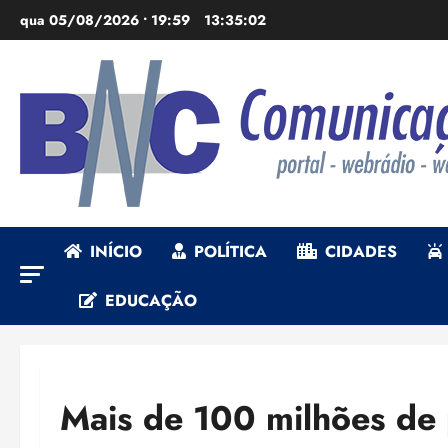
Ir
qua 05/08/2026 • 19:59
13:35:03
para
o
conteúdo
INÍCIO
POLÍTICA
CIDADES
EDUCAÇÃO
Mais de 100 milhões de 