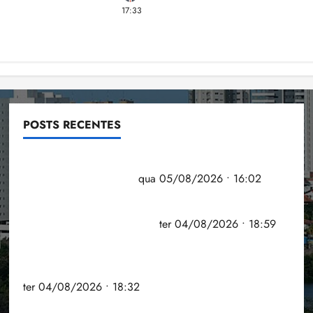
17:33
POSTS RECENTES
Estudo sobre hepatites virais traça panorama da
doença em onze anos
qua 05/08/2026 • 16:02
CNJ acaba com aposentadoria compulsória como
punição máxima para juiz
ter 04/08/2026 • 18:59
PSOL homologa candidatura de Professor
Edmilson à Câmara Federal nas eleições de 2026
ter 04/08/2026 • 18:32