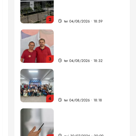
como punição máxima para
juiz
2
ter 04/08/2026 • 18:59
PSOL homologa candidatura
de Professor Edmilson à
Câmara Federal nas eleições
de 2026
3
ter 04/08/2026 • 18:32
COMPEDE de Paço do
Lumiar participa de evento
que debateu os 11 anos da
Lei de inclusão Brasileira
4
ter 04/08/2026 • 18:18
Lei destina parte do dinheiro
de bets para fundo da
Polícia Federal
qui 30/07/2026 • 20:09