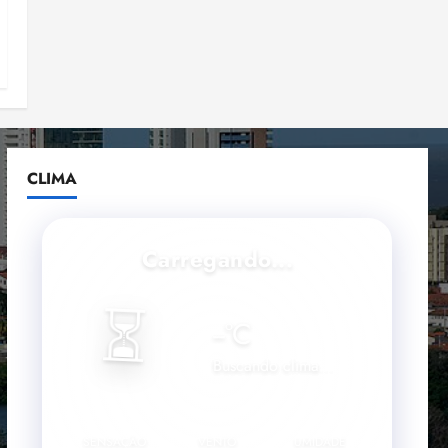
CLIMA
Carregando...
⏳
--
°C
Buscando clima...
SENSAÇÃO
VENTO
UMIDADE