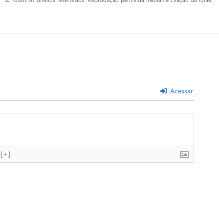
⚖️ Todos os direitos reservados. Reprodução permitida mediante citação da fonte.
Acessar
[+]