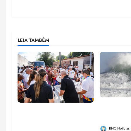
LEIA TAMBÉM
El Niño pod
Circuito Social 360°
de chikungu
transforma vidas e fortalece a
Brasil
inclusão social em Paço do
BNC Notícias