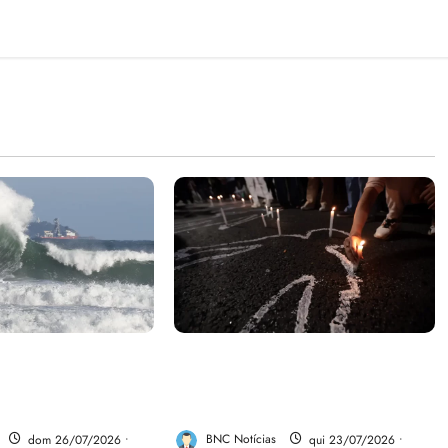
e aumentar casos
Dez cidades mais violentas do
nya e dengue no
país estão no Nordeste, aponta
estudo
dom 26/07/2026 •
BNC Notícias
qui 23/07/2026 •