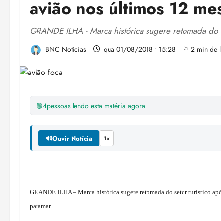
avião nos últimos 12 me
GRANDE ILHA - Marca histórica sugere retomada do set
BNC Notícias
qua 01/08/2018 • 15:28
⚐ 2 min de l
🟢
4
pessoas lendo esta matéria agora
🔊
Ouvir Notícia
1x
GRANDE ILHA – Marca histórica sugere retomada do setor turístico apó
patamar