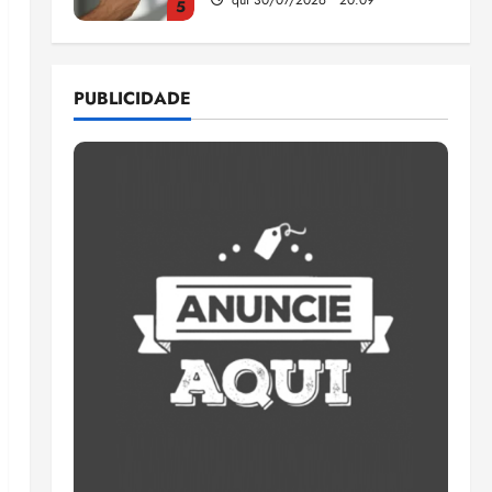
5
Estudo sobre hepatites virais
traça panorama da doença
PUBLICIDADE
em onze anos
qua 05/08/2026 • 16:02
1
CNJ acaba com
aposentadoria compulsória
como punição máxima para
juiz
2
ter 04/08/2026 • 18:59
PSOL homologa candidatura
de Professor Edmilson à
Câmara Federal nas eleições
de 2026
3
ter 04/08/2026 • 18:32
COMPEDE de Paço do