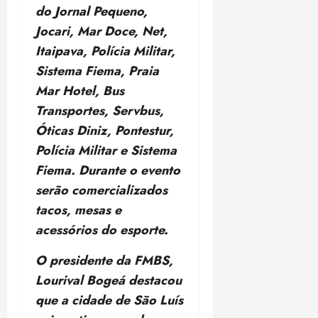
i
do Jornal Pequeno,
z
Jocari, Mar Doce, Net,
Itaipava, Polícia Militar,
ter
04/08/202
Sistema Fiema, Praia
•
Mar Hotel, Bus
18:59
Transportes, Servbus,
Óticas Diniz, Pontestur,
Polícia Militar e Sistema
Fiema. Durante o evento
serão comercializados
tacos, mesas e
acessórios do esporte.
O presidente da FMBS,
Lourival Bogeá destacou
que a cidade de São Luís