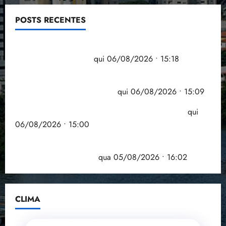
POSTS RECENTES
Flipelô começa em Salvador com música, poesia e
grande participação
qui 06/08/2026 • 15:18
Pesquisa mostra que 29,5% da renda é
comprometida com dívidas
qui 06/08/2026 • 15:09
Entenda o que muda com a nova Lei do Frete
qui
06/08/2026 • 15:00
Estudo sobre hepatites virais traça panorama da
doença em onze anos
qua 05/08/2026 • 16:02
CLIMA