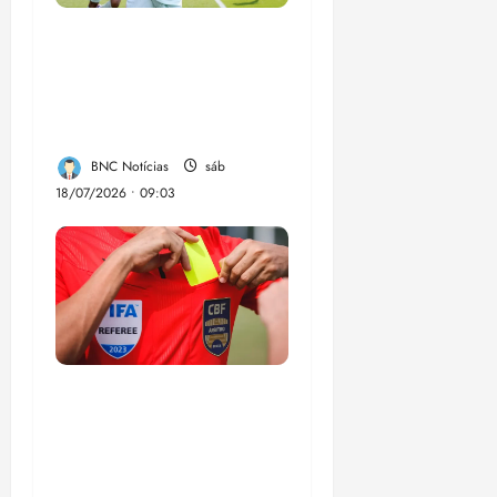
França busca o
terceiro lugar para
confirmar um legado
que vai além do título
BNC Notícias
sáb
18/07/2026 • 09:03
CBF anuncia
programa de
profissionalização de
árbitros de futebol