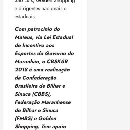
São Luís, Golden Shopping
o
n
15:09
15:18
e dirigentes nacionais e
p
ç
estaduais.
u
a
n
e
Com patrocínio do
i
m
ç
Mateus, via Lei Estadual
o
ã
n
de Incentivo aos
o
z
Esportes do Governo do
m
e
Maranhão, o CBSK6R
á
a
x
n
2018 é uma realização
i
o
da Confederação
m
s
Brasileira de Bilhar e
a
Sinuca (CBBS),
p
qua
a
05/08/202
Federação Maranhense
r
•
de Bilhar e Sinuca
a
16:02
(FMBS) e Golden
j
u
Shopping. Tem apoio