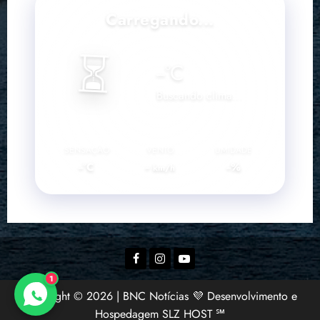
Carregando...
⏳
--
°C
Buscando clima...
SENSAÇÃO
VENTO
UMIDADE
--°C
--
--%
km/h
Facebook
Instagram
YouTube
1
Copyright © 2026 | BNC Notícias 💜 Desenvolvimento e
Hospedagem SLZ HOST ℠