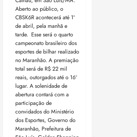
Calhau, em São Luís/MA.
t
a
r
o
r
á
a
a
i
e
Aberto ao público, o
m
a
x
n
d
s
t
e
n
i
CBSK6R acontecerá até 1º
o
o
t
e
t
d
m
s
de abril, pela manhã e
r
r
i
e
a
i
tarde. Esse será o quarto
a
d
p
qui
p
qua
a
ç
a
campeonato brasileiro dos
06/08/202
a
a
05/08/202
c
a
•
c
r
r
esportes de bilhar realizado
•
o
p
15:00
o
t
a
16:02
no Maranhão. A premiação
m
a
m
i
j
p
n
total será de R$ 22 mil
d
c
u
u
o
í
i
reais, outorgados até o 16º
i
l
r
v
p
z
lugar. A solenidade de
s
a
i
a
abertura contará com a
ó
m
d
ç
ter
r
a
participação de
a
ã
04/08/202
i
d
s
o
convidados do Ministério
•
a
a
18:59
dos Esportes, Governo do
c
d
qui
qui
o
Maranhão, Prefeitura de
o
06/08/202
06/08/202
m
e
•
•