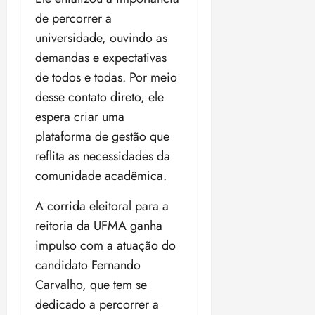
o
n
15:09
15:18
de percorrer a
p
ç
universidade, ouvindo as
u
a
demandas e expectativas
n
e
i
m
de todos e todas. Por meio
ç
o
desse contato direto, ele
ã
n
espera criar uma
o
z
m
plataforma de gestão que
e
á
a
reflita as necessidades da
x
n
comunidade acadêmica.
i
o
m
s
A corrida eleitoral para a
a
reitoria da UFMA ganha
p
qua
a
impulso com a atuação do
05/08/202
r
•
candidato Fernando
a
16:02
Carvalho, que tem se
j
dedicado a percorrer a
u