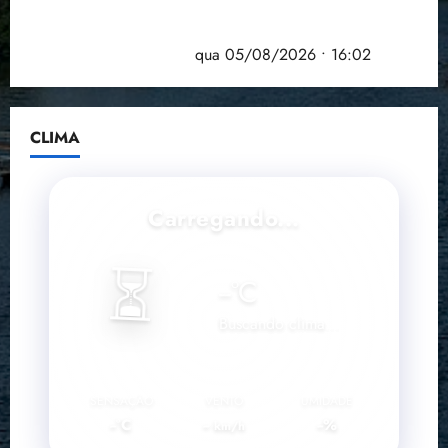
Estudo sobre hepatites virais traça panorama da
doença em onze anos
qua 05/08/2026 • 16:02
CLIMA
Carregando...
⏳
--
°C
Buscando clima...
SENSAÇÃO
VENTO
UMIDADE
--°C
--
--%
km/h