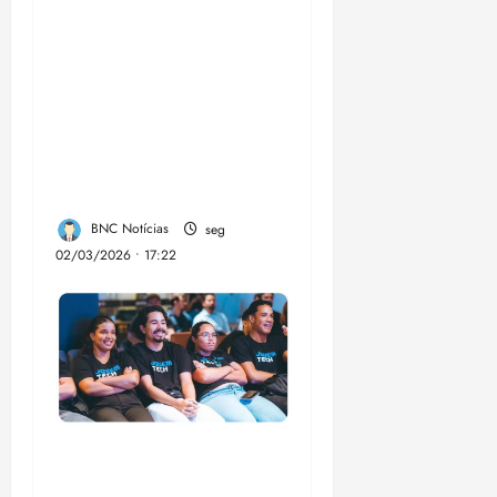
empreendedores
locais inauguram,
nesta quarta-feira, a
Sinalização Turística
da Trilha Farol
Preguiças, em
Barreirinhas
BNC Notícias
seg
02/03/2026 • 17:22
Emap lança 3ª edição
do Jovem Tech com