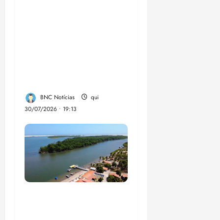
Inscrições para a
Olimpíada Nacional
de Eficiência
Energética 2026
seguem abertas até 15
de setembro-
BNC Notícias
qui
30/07/2026 • 19:13
UFMA, associação de
moradores e