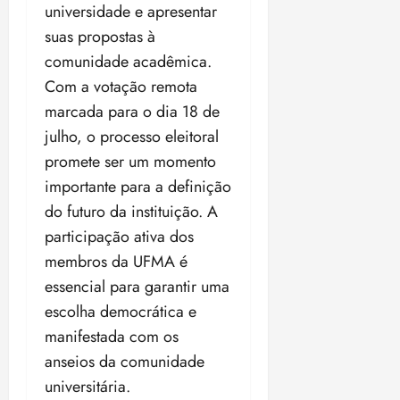
i
universidade e apresentar
z
suas propostas à
comunidade acadêmica.
ter
Com a votação remota
04/08/202
•
marcada para o dia 18 de
18:59
julho, o processo eleitoral
promete ser um momento
importante para a definição
do futuro da instituição. A
participação ativa dos
membros da UFMA é
essencial para garantir uma
escolha democrática e
manifestada com os
anseios da comunidade
universitária.