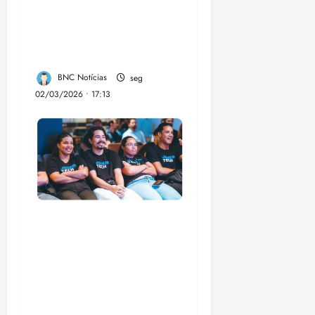
garante atendimentos
de saúde em São José
de Ribamar
BNC Notícias
seg
02/03/2026 • 17:13
Emap lança 3ª edição
do Jovem Tech com
60 bolsas de R$
1.500 para formação
em tecnologia no MA