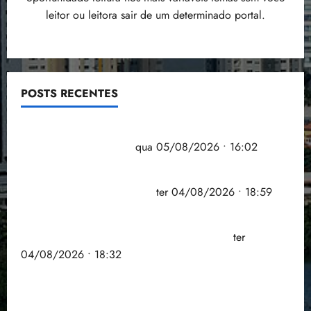
leitor ou leitora sair de um determinado portal.
POSTS RECENTES
Estudo sobre hepatites virais traça panorama da
doença em onze anos
qua 05/08/2026 • 16:02
CNJ acaba com aposentadoria compulsória como
punição máxima para juiz
ter 04/08/2026 • 18:59
PSOL homologa candidatura de Professor Edmilson
à Câmara Federal nas eleições de 2026
ter
04/08/2026 • 18:32
COMPEDE de Paço do Lumiar participa de evento
que debateu os 11 anos da Lei de inclusão