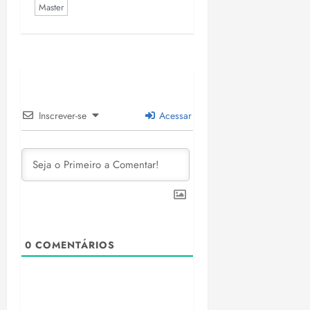
Master
18:18
Inscrever-se
Acessar
0
COMENTÁRIOS