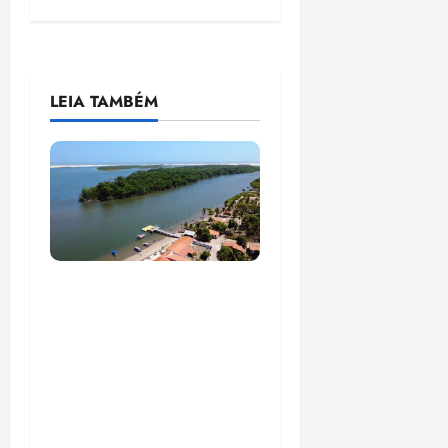
LEIA TAMBÉM
UFMA, associação de
moradores e
empreendedores
locais inauguram,
nesta quarta-feira, a
Sinalização Turística