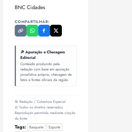
n
30/07/202
0
BNC Cidades
•
c
2
20:09
l
6
u
COMPARTILHAR:
s
ter
ã
04/08/202
o
•
B
18:32
🔎 Apuração e Checagem
r
Editorial
a
Conteúdo produzido pela
s
redação com base em apuração
i
jornalística própria, checagem de
l
fatos e fontes oficiais da região.
e
i
r
📝 Redação / Cobertura Especial
a
⚖️ Todos os direitos reservados.
Reprodução permitida mediante citação
da fonte.
ter
04/08/202
Tags:
Basquete
Esporte
•