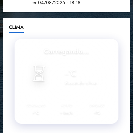
Brasileira
ter 04/08/2026 • 18:18
CLIMA
Carregando...
⏳
--
°C
Buscando clima...
SENSAÇÃO
VENTO
UMIDADE
--°C
--
--%
km/h