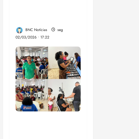
da Trilha Farol
Preguiças, em
Barreirinhas
BNC Notícias
seg
02/03/2026 • 17:22
Vereador Ednilson do
Kantão leva ação
“Cuidar dos Olhos” e