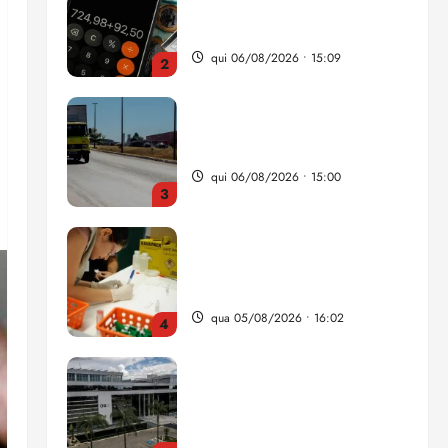
da renda é comprometida
com dívidas
qui 06/08/2026 • 15:09
2
Entenda o que muda com a
nova Lei do Frete
qui 06/08/2026 • 15:00
3
Estudo sobre hepatites virais
traça panorama da doença
em onze anos
qua 05/08/2026 • 16:02
4
CNJ acaba com
aposentadoria compulsória
como punição máxima para
juiz