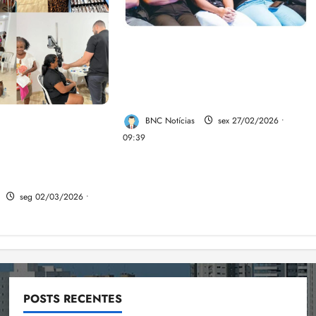
Emap lança 3ª edição do
Jovem Tech com 60 bolsas de
R$ 1.500 para formação em
tecnologia no MA
BNC Notícias
sex 27/02/2026 •
nilson do Kantão
09:39
uidar dos Olhos”
endimentos de
o José de Ribamar
seg 02/03/2026 •
POSTS RECENTES