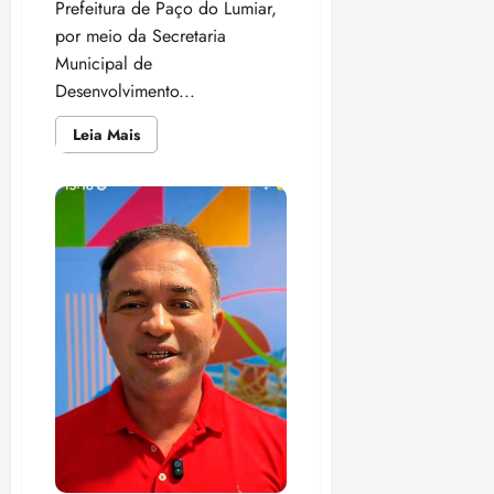
Prefeitura de Paço do Lumiar,
por meio da Secretaria
Municipal de
Desenvolvimento...
Leia
Leia Mais
mais
sobre
SEMDES,
sob
gestão
de
Tiago
Carneiro,
oferta
vagas
exclusivas
para
pessoa
com
deficiência
em
Paço
do
Lumiar