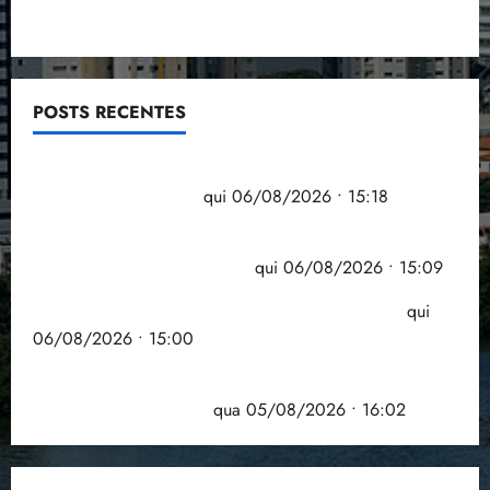
POSTS RECENTES
Flipelô começa em Salvador com música, poesia e
grande participação
qui 06/08/2026 • 15:18
Pesquisa mostra que 29,5% da renda é
comprometida com dívidas
qui 06/08/2026 • 15:09
Entenda o que muda com a nova Lei do Frete
qui
06/08/2026 • 15:00
Estudo sobre hepatites virais traça panorama da
doença em onze anos
qua 05/08/2026 • 16:02