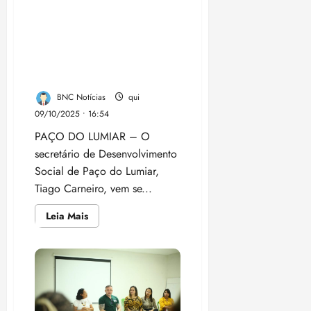
“Tiago Carneiro reforça
compromisso com o
desenvolvimento social à
frente da SEMDES em Paço
do Lumiar”
BNC Notícias
qui
09/10/2025 • 16:54
PAÇO DO LUMIAR – O
secretário de Desenvolvimento
Social de Paço do Lumiar,
Tiago Carneiro, vem se...
Leia
Leia Mais
mais
sobre
“Tiago
Carneiro
reforça
compromisso
com
o
desenvolvimento