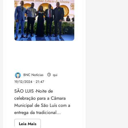
Paço
do
Lumiar
visita
o
Ceslum
para
ouvir
demandas
e
conhecer
os
Tiago Carneiro é um dos
produtos
homenageados com a
dos
artesãos
medalha São Simão Estácio
e
artesãs
da Silveira
BNC Notícias
qui
19/12/2024 • 21:47
SÃO LUIS -Noite de
celebração para a Câmara
Municipal de São Luís com a
entrega da tradicional...
Leia
Leia Mais
mais