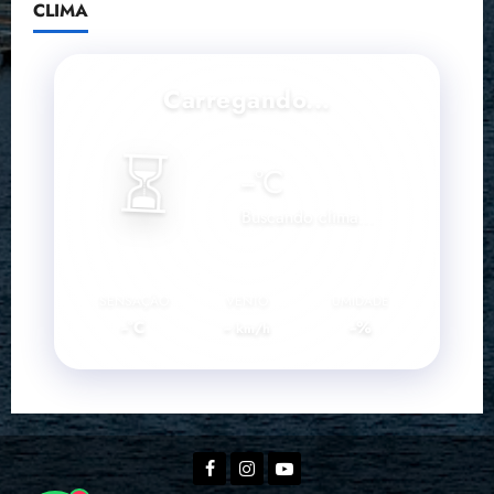
CLIMA
Carregando...
⏳
--
°C
Buscando clima...
SENSAÇÃO
VENTO
UMIDADE
--°C
--
--%
km/h
Facebook
Instagram
YouTube