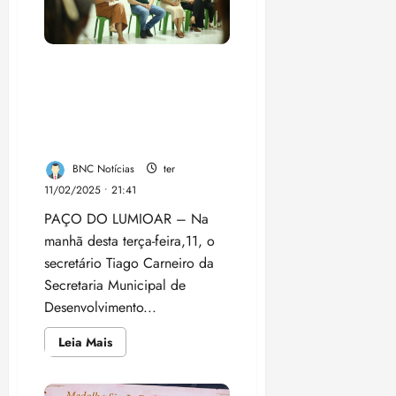
social
à
frente
da
SEMDES
em
Prefeitura de Paço do
Paço
Lumiar visita o Ceslum para
do
Lumiar”
ouvir demandas e conhecer
os produtos dos artesãos e
artesãs
BNC Notícias
ter
11/02/2025 • 21:41
PAÇO DO LUMIOAR – Na
manhã desta terça-feira,11, o
secretário Tiago Carneiro da
Secretaria Municipal de
Desenvolvimento...
Leia
Leia Mais
mais
sobre
Prefeitura
de