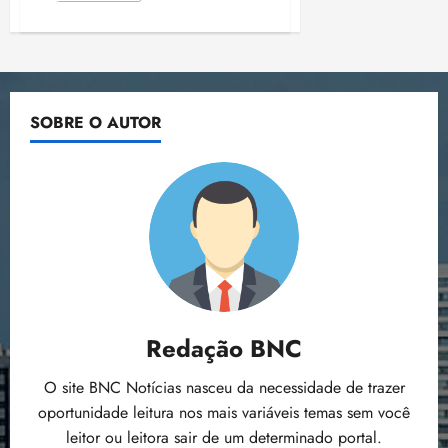
sobre
Tiago
Carneiro
é
um
dos
homenageados
com
SOBRE O AUTOR
a
medalha
São
Simão
Estácio
da
Silveira
Redação BNC
O site BNC Notícias nasceu da necessidade de trazer
oportunidade leitura nos mais variáveis temas sem você
leitor ou leitora sair de um determinado portal.