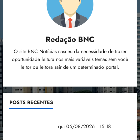
Flipelô começa em Salvador com música, poesia e
grande participação
qui 06/08/2026 • 15:18
Pesquisa mostra que 29,5% da renda é
comprometida com dívidas
qui 06/08/2026 • 15:09
Entenda o que muda com a nova Lei do Frete
qui
06/08/2026 • 15:00
Estudo sobre hepatites virais traça panorama da
doença em onze anos
qua 05/08/2026 • 16:02
CLIMA
Carregando...