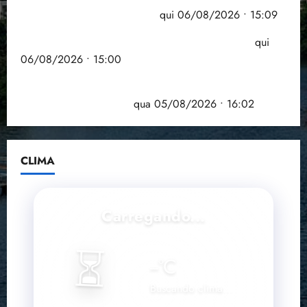
⏳
--
°C
Buscando clima...
SENSAÇÃO
VENTO
UMIDADE
--°C
--
--%
km/h
Facebook
Instagram
YouTube
Copyright © 2026 | BNC Notícias 💜 Desenvolvimento e
Hospedagem SLZ HOST ℠