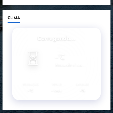
CLIMA
Carregando...
⏳
--
°C
Buscando clima...
SENSAÇÃO
VENTO
UMIDADE
--°C
--
--%
km/h