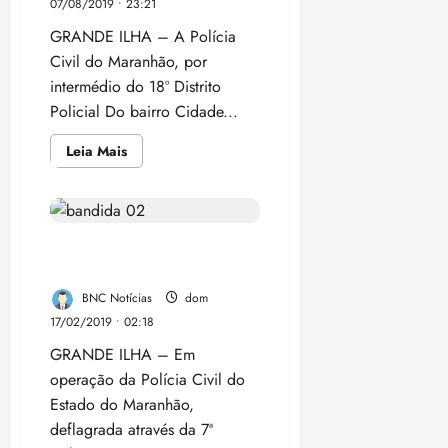
07/08/2019 • 23:21
GRANDE ILHA – A Polícia
Civil do Maranhão, por
intermédio do 18º Distrito
Policial Do bairro Cidade...
Leia
Leia Mais
mais
sobre
Polícia
Civil
cumpre
mandado
Polícia Civil prende mulher
de
prisão
que embriagou bebê
na
região
BNC Notícias
dom
do
bairro
17/02/2019 • 02:18
da
Cidade
GRANDE ILHA – Em
Olímpica
por
operação da Polícia Civil do
roubo
Estado do Maranhão,
deflagrada através da 7ª