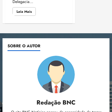
Delegacia...
Leia
Leia Mais
mais
sobre
Polícia
Civil
prende
mulher
que
embriagou
bebê
SOBRE O AUTOR
Redação BNC