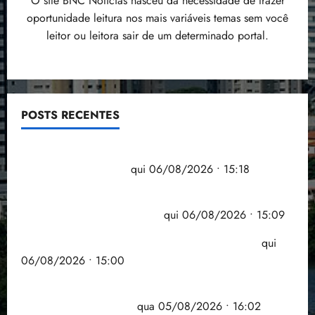
O site BNC Notícias nasceu da necessidade de trazer
oportunidade leitura nos mais variáveis temas sem você
leitor ou leitora sair de um determinado portal.
POSTS RECENTES
Flipelô começa em Salvador com música, poesia e
grande participação
qui 06/08/2026 • 15:18
Pesquisa mostra que 29,5% da renda é
comprometida com dívidas
qui 06/08/2026 • 15:09
Entenda o que muda com a nova Lei do Frete
qui
06/08/2026 • 15:00
Estudo sobre hepatites virais traça panorama da
doença em onze anos
qua 05/08/2026 • 16:02