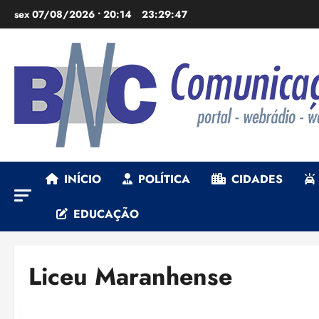
Ir
sex 07/08/2026 • 20:14
23:29:47
para
o
conteúdo
INÍCIO
POLÍTICA
CIDADES
EDUCAÇÃO
Liceu Maranhense