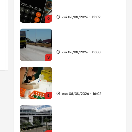
da renda é comprometida
com dívidas
qui 06/08/2026 • 15:09
2
Entenda o que muda com a
nova Lei do Frete
qui 06/08/2026 • 15:00
3
Estudo sobre hepatites virais
traça panorama da doença
em onze anos
qua 05/08/2026 • 16:02
4
CNJ acaba com
aposentadoria compulsória
como punição máxima para
juiz