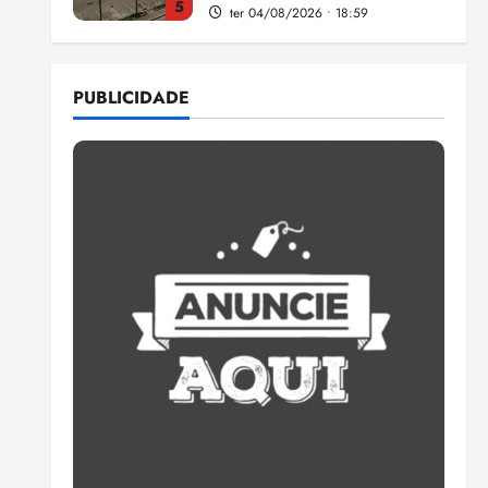
5
ter 04/08/2026 • 18:59
Flipelô começa em Salvador
com música, poesia e grande
PUBLICIDADE
participação
qui 06/08/2026 • 15:18
1
Pesquisa mostra que 29,5%
da renda é comprometida
com dívidas
qui 06/08/2026 • 15:09
2
Entenda o que muda com a
nova Lei do Frete
qui 06/08/2026 • 15:00
3