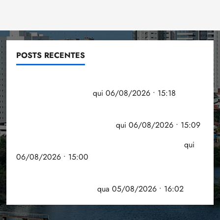
POSTS RECENTES
Flipelô começa em Salvador com música, poesia e
grande participação
qui 06/08/2026 • 15:18
Pesquisa mostra que 29,5% da renda é
comprometida com dívidas
qui 06/08/2026 • 15:09
Entenda o que muda com a nova Lei do Frete
qui
06/08/2026 • 15:00
Estudo sobre hepatites virais traça panorama da
doença em onze anos
qua 05/08/2026 • 16:02