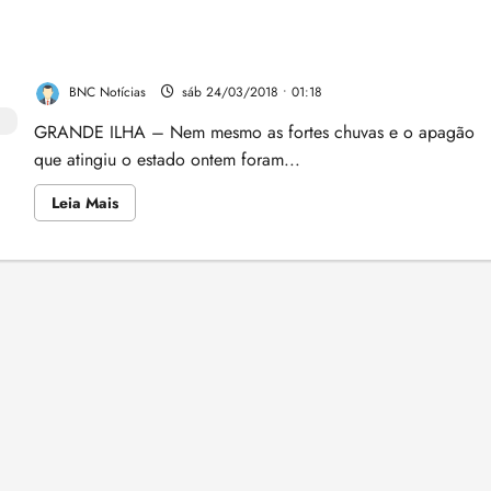
JUSTA HOMENAGEM: Raimundo Penha homenageia
os 180 anos do Liceu Maranhense
BNC Notícias
sáb 24/03/2018 • 01:18
GRANDE ILHA – Nem mesmo as fortes chuvas e o apagão
que atingiu o estado ontem foram...
Leia
Leia Mais
mais
sobre
JUSTA
HOMENAGEM:
Raimundo
Penha
homenageia
os
180
anos
do
Liceu
Maranhense