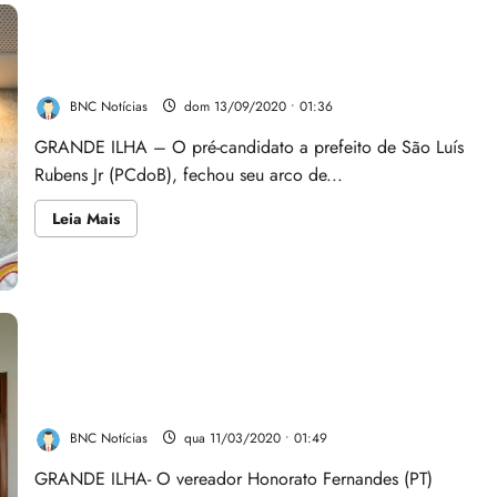
Rubens Junior fecha maior aliança com PT na vice
BNC Notícias
dom 13/09/2020 • 01:36
GRANDE ILHA – O pré-candidato a prefeito de São Luís
Rubens Jr (PCdoB), fechou seu arco de...
Leia
Leia Mais
mais
sobre
Rubens
Junior
fecha
maior
aliança
com
PT
na
Vereador Honorato Fernandes recebe demandas dos
vice
Agentes Comunitários de Saúde
BNC Notícias
qua 11/03/2020 • 01:49
GRANDE ILHA- O vereador Honorato Fernandes (PT)