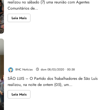
realizou no sábado (7) uma reunião com Agentes
Comunitários de...
Leia
Leia Mais
mais
sobre
Vereador
Honorato
Fernandes
recebe
demandas
dos
Agentes
Comunitários
de
PT realiza encontro em São Luís para apresentação
Saúde
de suas pré-candidaturas
BNC Notícias
dom 08/03/2020 • 00:58
SÃO LUIS – O Partido dos Trabalhadores de São Luís
realizou, na noite de ontem (05), um...
Leia
Leia Mais
mais
sobre
PT
realiza