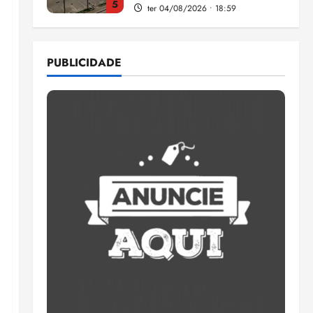
5
ter 04/08/2026 • 18:59
Flipelô começa em Salvador
com música, poesia e grande
PUBLICIDADE
participação
qui 06/08/2026 • 15:18
1
Pesquisa mostra que 29,5%
da renda é comprometida
com dívidas
qui 06/08/2026 • 15:09
2
Entenda o que muda com a
nova Lei do Frete
qui 06/08/2026 • 15:00
3