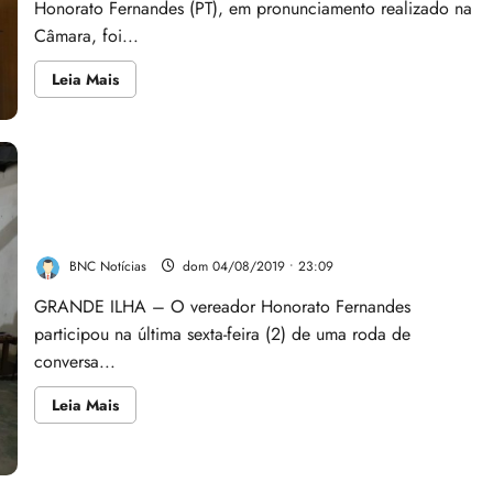
Honorato Fernandes (PT), em pronunciamento realizado na
mulher
Câmara, foi...
Leia
Leia Mais
mais
sobre
Plano
Diretor:
Vereador
Honorato
faz
cobranças
Vereador Honorato Fernandes realiza Roda de
e
Audiências
Conversa na Zona Rural
Públicas
acendem
BNC Notícias
dom 04/08/2019 • 23:09
luz
vermelha
GRANDE ILHA – O vereador Honorato Fernandes
nos
vereadores
participou na última sexta-feira (2) de uma roda de
da
Câmara
conversa...
de
São
Luis
Leia
Leia Mais
mais
sobre
Vereador
Honorato
Fernandes