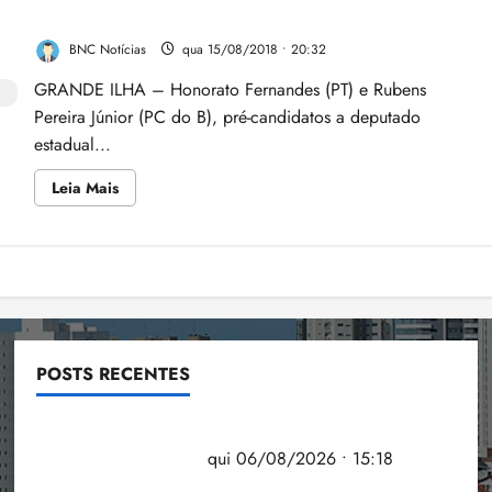
ambientais
encontro com apoiadores de suas pré-candidaturas
e
sociais
BNC Notícias
qua 15/08/2018 • 20:32
para
análise
GRANDE ILHA – Honorato Fernandes (PT) e Rubens
do
Plano
Pereira Júnior (PC do B), pré-candidatos a deputado
Diretor
e
estadual...
propõe
discussão
sobre
Leia
Leia Mais
emendas
mais
de
sobre
bancada
Honorato
Fernandes
e
Paginação
Rubens
Júnior
participam
de
de
encontro
com
posts
apoiadores
POSTS RECENTES
de
suas
pré-
Flipelô começa em Salvador com música, poesia e
candidaturas
grande participação
qui 06/08/2026 • 15:18