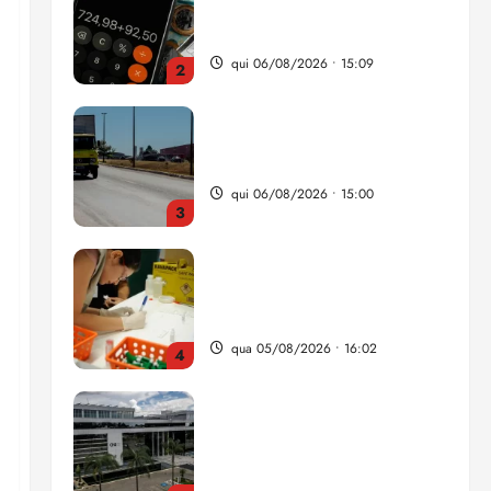
da renda é comprometida
com dívidas
qui 06/08/2026 • 15:09
2
Entenda o que muda com a
nova Lei do Frete
qui 06/08/2026 • 15:00
3
Estudo sobre hepatites virais
traça panorama da doença
em onze anos
qua 05/08/2026 • 16:02
4
CNJ acaba com
aposentadoria compulsória
como punição máxima para
juiz