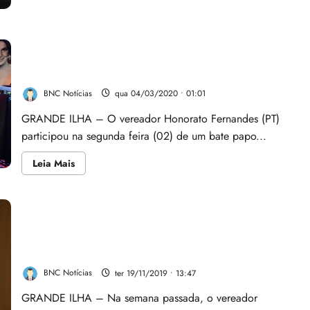
encontro
em
São
Luís
para
Vereador Honorato Fernandes participa de bate
apresentação
papo sobre enfrentamento da violência contra a
de
suas
mulher
pré-
candidaturas
BNC Notícias
qua 04/03/2020 • 01:01
GRANDE ILHA – O vereador Honorato Fernandes (PT)
participou na segunda feira (02) de um bate papo...
Leia
Leia Mais
mais
sobre
Vereador
Honorato
Fernandes
participa
Plano Diretor: Vereador Honorato faz cobranças e
de
Audiências Públicas acendem luz vermelha nos
bate
papo
vereadores da Câmara de São Luis
sobre
enfrentamento
BNC Notícias
ter 19/11/2019 • 13:47
da
violência
GRANDE ILHA – Na semana passada, o vereador
contra
a