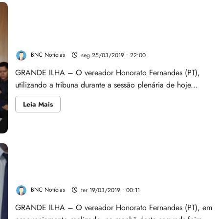
realiza
Roda
de
Conversa
na
Vereador Honorato Fernandes questiona caminhos
Zona
tomados pela gestão da Prefeitura
Rural
BNC Notícias
seg 25/03/2019 • 22:00
GRANDE ILHA – O vereador Honorato Fernandes (PT),
utilizando a tribuna durante a sessão plenária de hoje...
Leia
Leia Mais
mais
sobre
Vereador
Honorato
Fernandes
questiona
caminhos
tomados
Honorato Fernandes (PT), parabenizou o Governo do
pela
gestão
Estado pelo processo de regularização das vans
da
Prefeitura
BNC Notícias
ter 19/03/2019 • 00:11
GRANDE ILHA – O vereador Honorato Fernandes (PT), em