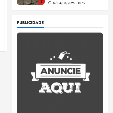
5
ter 04/08/2026 • 18:59
Flipelô começa em Salvador
com música, poesia e grande
PUBLICIDADE
participação
qui 06/08/2026 • 15:18
1
Pesquisa mostra que 29,5%
da renda é comprometida
com dívidas
qui 06/08/2026 • 15:09
2
Entenda o que muda com a
nova Lei do Frete
qui 06/08/2026 • 15:00
3