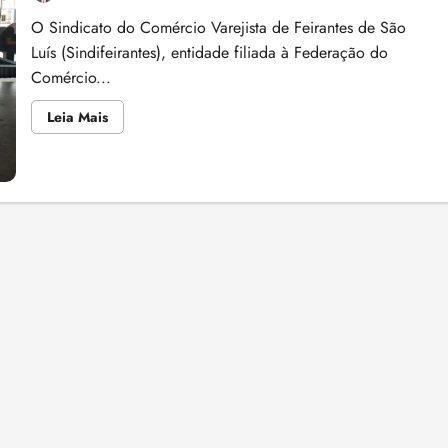
da
manhã
O Sindicato do Comércio Varejista de Feirantes de São
comunitário
Luís (Sindifeirantes), entidade filiada à Federação do
Comércio...
Leia
Leia Mais
mais
sobre
Sindifeirantes
leva
‘Saúde
nas
Feiras’
para
o
Mercado
do
Peixe,
em
São
Luís