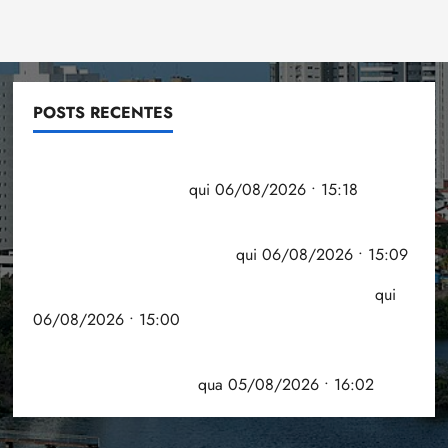
POSTS RECENTES
Flipelô começa em Salvador com música, poesia e
grande participação
qui 06/08/2026 • 15:18
Pesquisa mostra que 29,5% da renda é
comprometida com dívidas
qui 06/08/2026 • 15:09
Entenda o que muda com a nova Lei do Frete
qui
06/08/2026 • 15:00
Estudo sobre hepatites virais traça panorama da
doença em onze anos
qua 05/08/2026 • 16:02