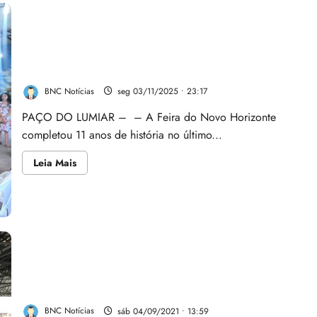
Feira do Novo Horizonte, em Paço do Lumiar, celebra
11 anos com café da manhã comunitário
BNC Notícias
seg 03/11/2025 • 23:17
PAÇO DO LUMIAR – – A Feira do Novo Horizonte
completou 11 anos de história no último...
Leia
Leia Mais
mais
sobre
Feira
do
Novo
Horizonte,
em
Paço
do
Lumiar,
celebra
Sindifeirantes leva ‘Saúde nas Feiras’ para o
11
Mercado do Peixe, em São Luís
anos
com
café
BNC Notícias
sáb 04/09/2021 • 13:59