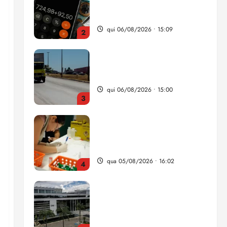
da renda é comprometida
com dívidas
qui 06/08/2026 • 15:09
2
Entenda o que muda com a
nova Lei do Frete
qui 06/08/2026 • 15:00
3
Estudo sobre hepatites virais
traça panorama da doença
em onze anos
qua 05/08/2026 • 16:02
4
CNJ acaba com
aposentadoria compulsória
como punição máxima para
juiz