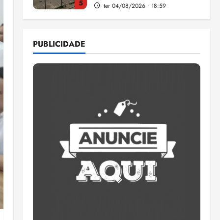
5
ter 04/08/2026 • 18:59
Flipelô começa em Salvador
com música, poesia e grande
PUBLICIDADE
participação
qui 06/08/2026 • 15:18
1
Pesquisa mostra que 29,5%
da renda é comprometida
com dívidas
qui 06/08/2026 • 15:09
2
Entenda o que muda com a
nova Lei do Frete
qui 06/08/2026 • 15:00
3