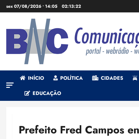
Ir
sex 07/08/2026 • 14:05
02:13:23
para
o
conteúdo
INÍCIO
POLÍTICA
CIDADES
EDUCAÇÃO
Prefeito Fred Campos e