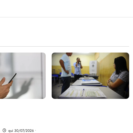
parte do dinheiro
Campanha mobiliza
 fundo da Polícia
comunidades de fé contra a
desinformação nas eleições de
2026
qui 30/07/2026 •