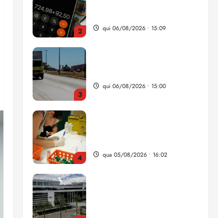
da renda é comprometida
com dívidas
qui 06/08/2026 • 15:09
2
Entenda o que muda com a
nova Lei do Frete
qui 06/08/2026 • 15:00
3
Estudo sobre hepatites virais
traça panorama da doença
em onze anos
qua 05/08/2026 • 16:02
4
CNJ acaba com
aposentadoria compulsória
como punição máxima para
juiz