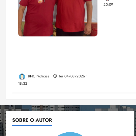
20:09
PSOL homologa candidatura
de Professor Edmilson à
Câmara Federal nas eleições
de 2026
BNC Notícias
ter 04/08/2026 •
18:32
SOBRE O AUTOR