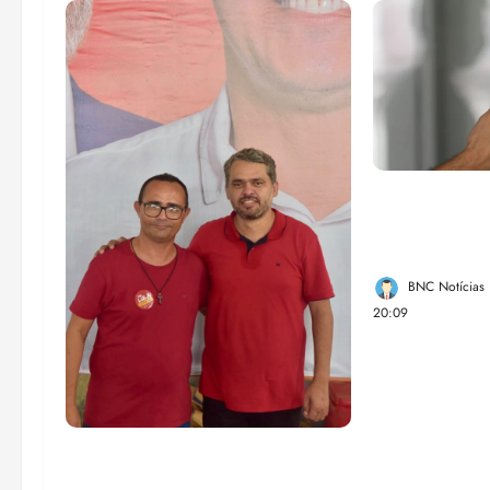
Lei destina 
de bets para
Federal
BNC Notícias
20:09
PSOL homologa candidatura
de Professor Edmilson à