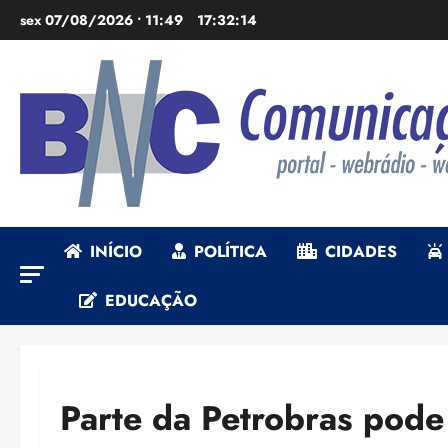
Ir
sex 07/08/2026 • 11:49
17:32:15
para
o
conteúdo
INÍCIO
POLÍTICA
CIDADES
EDUCAÇÃO
Parte da Petrobras pode 