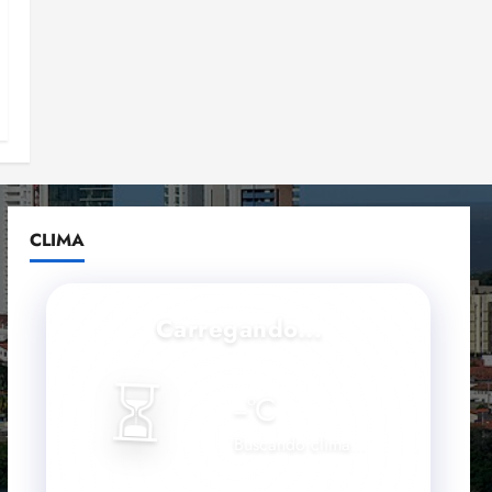
CLIMA
Carregando...
⏳
--
°C
Buscando clima...