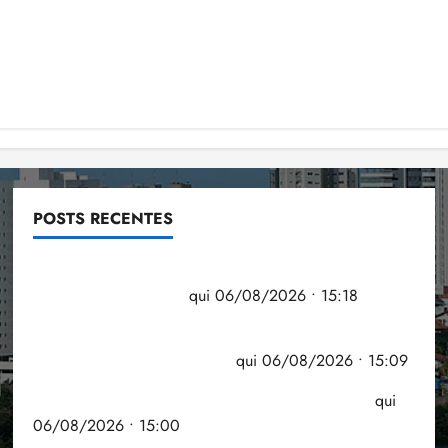
POSTS RECENTES
Flipelô começa em Salvador com música, poesia e
grande participação
qui 06/08/2026 • 15:18
Pesquisa mostra que 29,5% da renda é
comprometida com dívidas
qui 06/08/2026 • 15:09
Entenda o que muda com a nova Lei do Frete
qui
06/08/2026 • 15:00