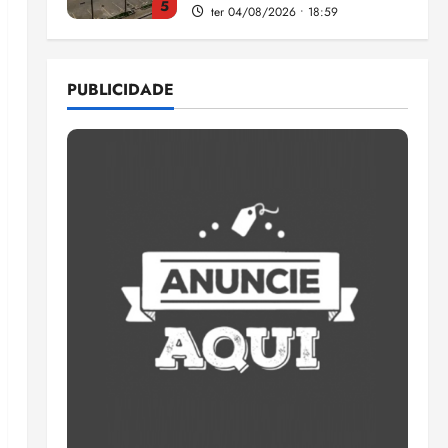
5
ter 04/08/2026 • 18:59
Flipelô começa em Salvador
com música, poesia e grande
PUBLICIDADE
participação
qui 06/08/2026 • 15:18
1
Pesquisa mostra que 29,5%
da renda é comprometida
com dívidas
qui 06/08/2026 • 15:09
2
Entenda o que muda com a
nova Lei do Frete
qui 06/08/2026 • 15:00
3