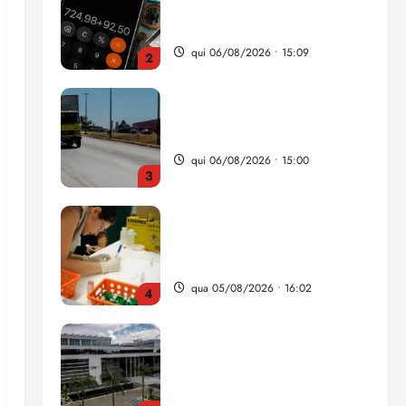
da renda é comprometida
com dívidas
qui 06/08/2026 • 15:09
2
Entenda o que muda com a
nova Lei do Frete
qui 06/08/2026 • 15:00
3
Estudo sobre hepatites virais
traça panorama da doença
em onze anos
qua 05/08/2026 • 16:02
4
CNJ acaba com
aposentadoria compulsória
como punição máxima para
juiz