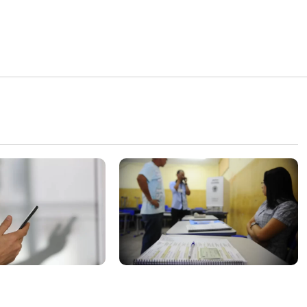
parte do dinheiro
Campanha mobiliza
 fundo da Polícia
comunidades de fé contra a