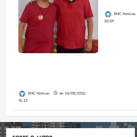
Federal
BNC Notícias
20:09
PSOL homologa candidatura
de Professor Edmilson à
Câmara Federal nas eleições
de 2026
BNC Notícias
ter 04/08/2026 •
18:32