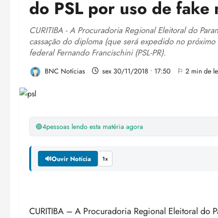
do PSL por uso de fake
CURITIBA - A Procuradoria Regional Eleitoral do Paraná 
cassação do diploma (que será expedido no próximo d
federal Fernando Francischini (PSL-PR).
BNC Notícias
sex 30/11/2018 • 17:50
⚐ 2 min de le
🟢
4
pessoas lendo esta matéria agora
🔊
Ouvir Notícia
1x
CURITIBA – A Procuradoria Regional Eleitoral do Par