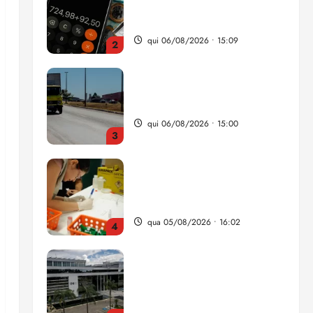
Entenda o que muda com a
nova Lei do Frete
qui 06/08/2026 • 15:00
3
Estudo sobre hepatites virais
traça panorama da doença
em onze anos
qua 05/08/2026 • 16:02
4
CNJ acaba com
aposentadoria compulsória
como punição máxima para
juiz
5
ter 04/08/2026 • 18:59
Flipelô começa em Salvador