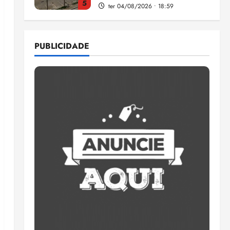
com música, poesia e grande
participação
qui 06/08/2026 • 15:18
1
PUBLICIDADE
Pesquisa mostra que 29,5%
da renda é comprometida
com dívidas
qui 06/08/2026 • 15:09
2
Entenda o que muda com a
nova Lei do Frete
qui 06/08/2026 • 15:00
3
Estudo sobre hepatites virais
traça panorama da doença
em onze anos
qua 05/08/2026 • 16:02