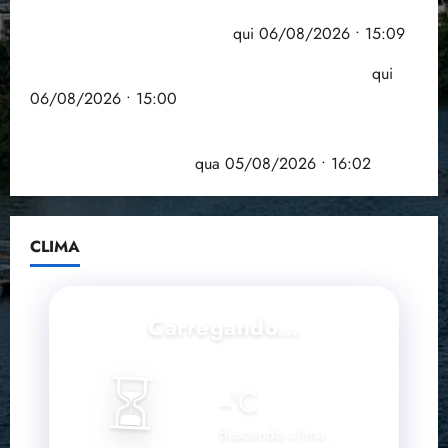
Pesquisa mostra que 29,5% da renda é
comprometida com dívidas
qui 06/08/2026 • 15:09
Entenda o que muda com a nova Lei do Frete
qui
06/08/2026 • 15:00
Estudo sobre hepatites virais traça panorama da
doença em onze anos
qua 05/08/2026 • 16:02
CLIMA
Carregando...
⏳
--
°C
Buscando clima...