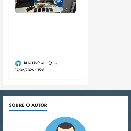
A PCMA, no Maiobão
cumpre mandados de
prisões preventivas e
mandados de busca e
apreensão domiciliar:
BNC Notícias
sex
27/02/2026 • 15:51
SOBRE O AUTOR