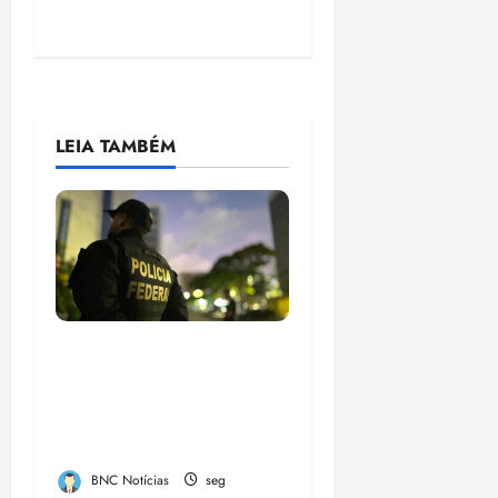
LEIA TAMBÉM
Em 2 meses, governo
provoca prejuízo de
R$ 3 bi ao crime
organizado
BNC Notícias
seg