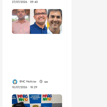
27/07/2026 • 09:40
Enilton: chapa de
Braide, Fufuca e
Lahesio revela a
verdadeira face da
aliança da direita no
Maranhão
BNC Notícias
sex
10/07/2026 • 18:29