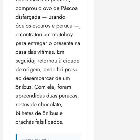
i
comprou o ovo de Páscoa
z
disfarçada — usando
ter
óculos escuros e peruca —,
04/08/202
e contratou um motoboy
•
para entregar o presente na
18:59
casa das vítimas. Em
seguida, retornou à cidade
de origem, onde foi presa
ao desembarcar de um
ônibus. Com ela, foram
apreendidas duas perucas,
restos de chocolate,
bilhetes de ônibus e
crachás falsificados.