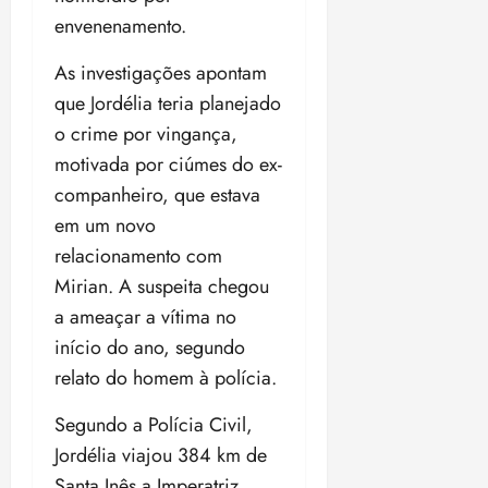
o
n
15:09
15:18
envenenamento.
p
ç
u
a
As investigações apontam
n
e
que Jordélia teria planejado
i
m
o crime por vingança,
ç
o
ã
n
motivada por ciúmes do ex-
o
z
companheiro, que estava
m
e
em um novo
á
a
relacionamento com
x
n
i
o
Mirian. A suspeita chegou
m
s
a ameaçar a vítima no
a
início do ano, segundo
p
qua
a
relato do homem à polícia.
05/08/202
r
•
Segundo a Polícia Civil,
a
16:02
j
Jordélia viajou 384 km de
u
Santa Inês a Imperatriz,