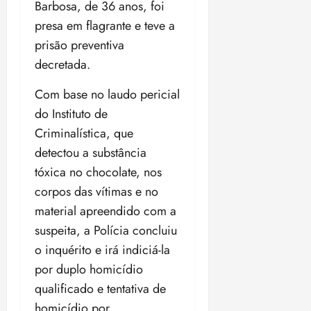
t
a
r
o
Barbosa, de 36 anos, foi
r
á
a
a
i
e
m
a
x
n
presa em flagrante e teve a
d
s
t
e
n
i
o
prisão preventiva
o
t
e
t
d
m
s
r
r
decretada.
i
e
a
i
a
d
p
qui
p
qua
a
Com base no laudo pericial
ç
a
06/08/202
a
a
05/08/202
c
a
•
c
do Instituto de
r
r
•
o
p
15:00
o
t
a
16:02
Criminalística, que
m
a
m
i
j
detectou a substância
p
n
d
c
u
u
o
tóxica no chocolate, nos
í
i
i
l
r
v
p
corpos das vítimas e no
z
s
a
i
a
material apreendido com a
ó
m
d
ç
ter
suspeita, a Polícia concluiu
r
a
a
ã
04/08/202
i
d
o inquérito e irá indiciá-la
s
o
•
a
a
18:59
por duplo homicídio
c
d
qui
qui
qualificado e tentativa de
o
o
06/08/202
06/08/202
m
homicídio por
e
•
•