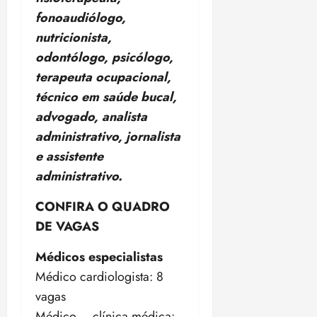
n
30/07/202
0
fonoaudiólogo,
•
c
2
20:09
nutricionista,
l
6
u
odontólogo, psicólogo,
s
ter
terapeuta ocupacional,
ã
04/08/202
técnico em saúde bucal,
o
•
B
advogado, analista
18:32
r
administrativo, jornalista
a
e assistente
s
administrativo.
i
l
CONFIRA O QUADRO
e
i
DE VAGAS
r
a
Médicos especialistas
Médico cardiologista: 8
ter
vagas
04/08/202
Médico – clínica médica:
•