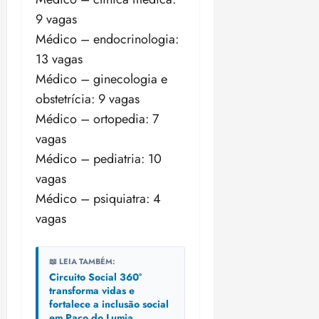
18:18
9 vagas
Médico – endocrinologia:
13 vagas
Médico – ginecologia e
obstetrícia: 9 vagas
Médico – ortopedia: 7
vagas
Médico – pediatria: 10
vagas
Médico – psiquiatra: 4
vagas
📖 LEIA TAMBÉM:
Circuito Social 360°
transforma vidas e
fortalece a inclusão social
em Paço do Lumia