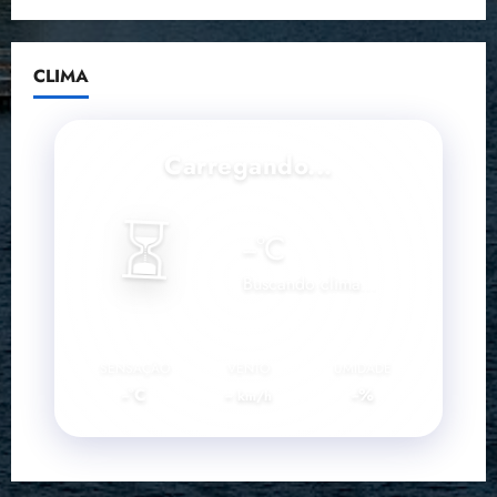
CLIMA
Carregando...
⏳
--
°C
Buscando clima...
SENSAÇÃO
VENTO
UMIDADE
--°C
--
--%
km/h