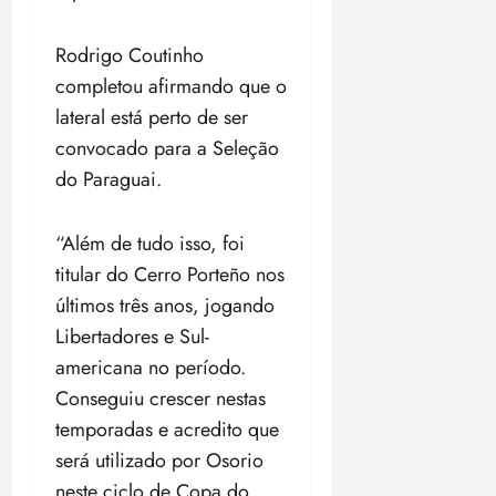
ç
u
a
n
e
Rodrigo Coutinho
i
m
completou afirmando que o
ç
o
lateral está perto de ser
ã
n
o
convocado para a Seleção
z
m
e
do Paraguai.
á
a
x
n
“Além de tudo isso, foi
i
o
m
s
titular do Cerro Porteño nos
a
últimos três anos, jogando
p
qua
Libertadores e Sul-
a
05/08/202
r
americana no período.
•
a
16:02
Conseguiu crescer nestas
j
temporadas e acredito que
u
será utilizado por Osorio
i
z
neste ciclo de Copa do