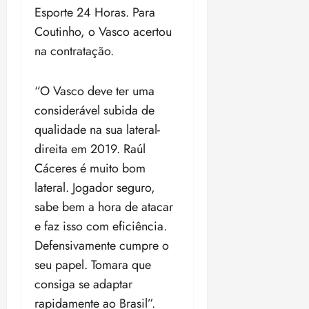
d
s
t
e
n
Esporte 24 Horas. Para
i
o
o
t
e
t
d
m
s
Coutinho, o Vasco acertou
r
r
i
e
a
na contratação.
i
a
d
p
qui
p
qua
a
ç
a
06/08/202
a
a
05/08/202
c
a
•
c
r
r
•
“O Vasco deve ter uma
o
p
15:00
o
t
a
16:02
considerável subida de
m
a
m
i
j
p
n
qualidade na sua lateral-
d
c
u
u
o
í
i
direita em 2019. Raúl
i
l
r
v
p
z
Cáceres é muito bom
s
a
i
a
lateral. Jogador seguro,
ó
m
d
ç
ter
r
a
sabe bem a hora de atacar
a
ã
04/08/202
i
d
s
o
•
e faz isso com eficiência.
a
a
18:59
Defensivamente cumpre o
c
d
qui
qui
o
seu papel. Tomara que
o
06/08/202
06/08/202
m
e
•
consiga se adaptar
•
o
n
15:09
15:18
rapidamente ao Brasil”.
p