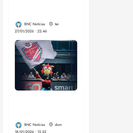
profissionalização de
árbitros de futebol
BNC Notícias
ter
27/01/2026 • 22:46
Ibrachina Futebol
Clube LTDA: a
sensação da Copinha.
BNC Notícias
dom
18/01/2026 • 13:32