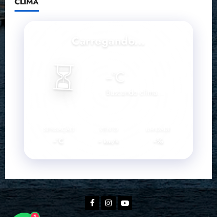
CLIMA
Carregando...
⏳
--
°C
Buscando clima...
SENSAÇÃO
VENTO
UMIDADE
--°C
--
--%
km/h
Facebook
Instagram
YouTube
1