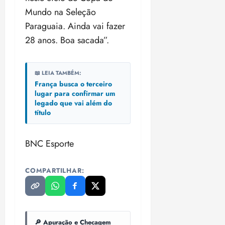
Mundo na Seleção
ter
Paraguaia. Ainda vai fazer
04/08/202
28 anos. Boa sacada”.
•
18:59
📖 LEIA TAMBÉM:
França busca o terceiro
lugar para confirmar um
legado que vai além do
título
BNC Esporte
COMPARTILHAR:
🔎 Apuração e Checagem