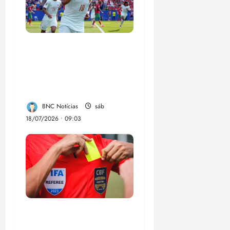
França busca o
terceiro lugar para
confirmar um legado
que vai além do título
BNC Notícias
sáb
18/07/2026 • 09:03
CBF anuncia
programa de