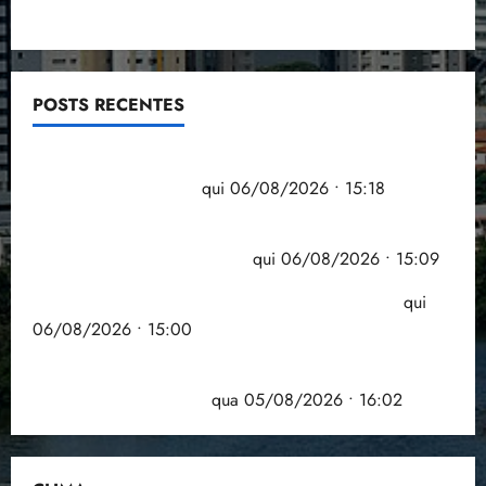
POSTS RECENTES
Flipelô começa em Salvador com música, poesia e
grande participação
qui 06/08/2026 • 15:18
Pesquisa mostra que 29,5% da renda é
comprometida com dívidas
qui 06/08/2026 • 15:09
Entenda o que muda com a nova Lei do Frete
qui
06/08/2026 • 15:00
Estudo sobre hepatites virais traça panorama da
doença em onze anos
qua 05/08/2026 • 16:02