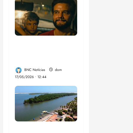
“Não temos dinheiro,
mas temos talento”,
diz diretor argentino
BNC Notícias
dom
17/05/2026 • 12:44
UFMA, associação de