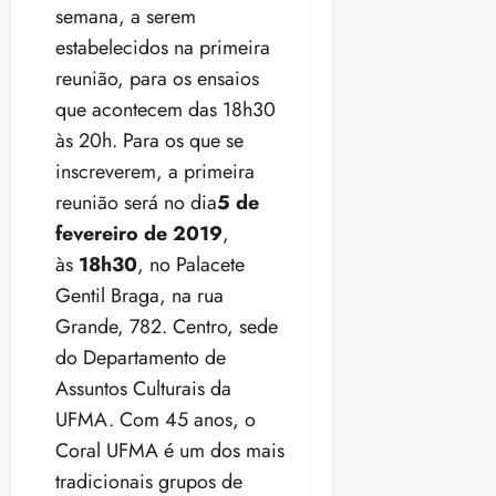
i
e
a
semana, a serem
i
a
d
p
qui
p
qua
a
ç
estabelecidos na primeira
a
06/08/202
a
a
05/08/202
c
a
•
c
r
reunião, para os ensaios
r
•
o
p
15:00
o
t
a
16:02
que acontecem das 18h30
m
a
m
i
j
às 20h. Para os que se
p
n
d
c
u
u
o
inscreverem, a primeira
í
i
i
l
r
v
p
z
reunião será no dia
5 de
s
a
i
a
fevereiro de
2019
,
ó
m
d
ç
ter
r
às
18h30
, no Palacete
a
a
ã
04/08/202
i
d
s
Gentil Braga, na rua
o
•
a
a
18:59
Grande, 782. Centro, sede
c
d
qui
qui
do Departamento de
o
o
06/08/202
06/08/202
m
e
Assuntos Culturais da
•
•
o
n
15:09
15:18
UFMA. Com 45 anos, o
p
ç
Coral UFMA é um dos mais
u
a
tradicionais grupos de
n
e