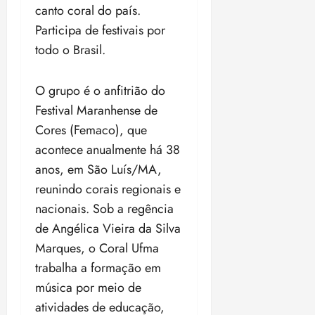
i
m
canto coral do país.
ç
o
Participa de festivais por
ã
n
todo o Brasil.
o
z
m
e
á
a
O grupo é o anfitrião do
x
n
Festival Maranhense de
i
o
Cores (Femaco), que
m
s
a
acontece anualmente há 38
p
qua
anos, em São Luís/MA,
a
05/08/202
reunindo corais regionais e
r
•
a
nacionais. Sob a regência
16:02
j
de Angélica Vieira da Silva
u
Marques, o Coral Ufma
i
trabalha a formação em
z
música por meio de
ter
atividades de educação,