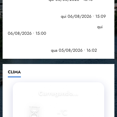
Pesquisa mostra que 29,5% da renda é
comprometida com dívidas
qui 06/08/2026 • 15:09
Entenda o que muda com a nova Lei do Frete
qui
06/08/2026 • 15:00
Estudo sobre hepatites virais traça panorama da
doença em onze anos
qua 05/08/2026 • 16:02
CLIMA
Carregando...
⏳
--
°C