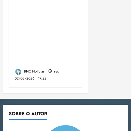
moradores e
empreendedores
locais inauguram,
nesta quarta-feira, a
Sinalização Turística
da Trilha Farol
Preguiças, em
Barreirinhas
BNC Notícias
seg
02/03/2026 • 17:22
SOBRE O AUTOR