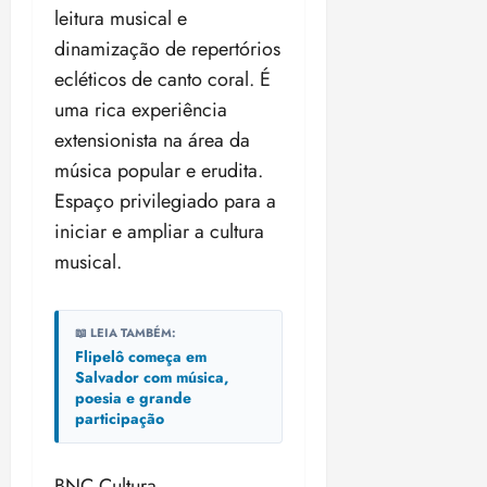
04/08/202
leitura musical e
•
dinamização de repertórios
18:59
ecléticos de canto coral. É
uma rica experiência
extensionista na área da
música popular e erudita.
Espaço privilegiado para a
iniciar e ampliar a cultura
musical.
📖 LEIA TAMBÉM:
Flipelô começa em
Salvador com música,
poesia e grande
participação
BNC Cultura