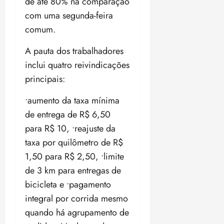
de até 80% na comparação
ç
o
com uma segunda-feira
ã
n
o
z
comum.
m
e
á
a
A pauta dos trabalhadores
x
n
inclui quatro reivindicações
i
o
principais:
m
s
a
•aumento da taxa mínima
p
qua
de entrega de R$ 6,50
a
05/08/202
r
•
para R$ 10, •reajuste da
a
16:02
taxa por quilômetro de R$
j
1,50 para R$ 2,50, •limite
u
i
de 3 km para entregas de
z
bicicleta e •pagamento
integral por corrida mesmo
ter
quando há agrupamento de
04/08/202
•