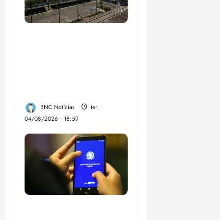
CNJ acaba com
aposentadoria
compulsória como
punição máxima para
juiz
BNC Notícias
ter
04/08/2026 • 18:59
Desemprego no 2º