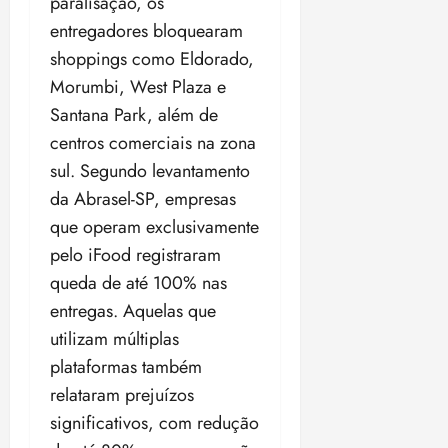
paralisação, os
p
p
qua
a
ç
a
06/08/202
a
a
entregadores bloquearam
05/08/202
c
a
•
c
r
r
•
shoppings como Eldorado,
o
p
15:00
o
t
a
16:02
m
a
Morumbi, West Plaza e
m
i
j
p
n
d
c
Santana Park, além de
u
u
o
í
i
i
centros comerciais na zona
l
r
v
p
z
sul. Segundo levantamento
s
a
i
a
ó
m
da Abrasel-SP, empresas
d
ç
ter
r
a
a
ã
que operam exclusivamente
04/08/202
i
d
s
o
•
pelo iFood registraram
a
a
18:59
c
queda de até 100% nas
d
qui
qui
o
o
entregas. Aquelas que
06/08/202
06/08/202
m
e
•
•
utilizam múltiplas
o
n
15:09
15:18
plataformas também
p
ç
u
a
relataram prejuízos
n
e
significativos, com redução
i
m