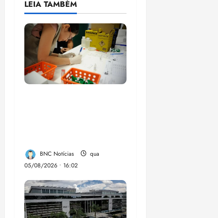
LEIA TAMBÉM
Estudo sobre
hepatites virais traça
panorama da doença
em onze anos
BNC Notícias
qua
05/08/2026 • 16:02